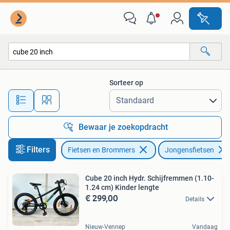
Fietsen | Jongens
Sorteer op
Alle afstanden…
Bewaar je zoekopdracht
Filters
Fietsen en Brommers
Jongensfietsen
Cube 20 inch Hydr. Schijfremmen (1.10-
1.24 cm) Kinder lengte
€ 299,00
Details
Nieuw-Vennep
Vandaag