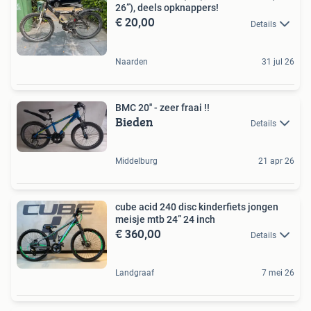
26”), deels opknappers!
€ 20,00
Details
Naarden
31 jul 26
BMC 20'' - zeer fraai !!
Bieden
Details
Middelburg
21 apr 26
cube acid 240 disc kinderfiets jongen
meisje mtb 24” 24 inch
€ 360,00
Details
Landgraaf
7 mei 26