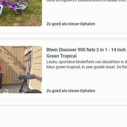
Deze lichtgewicht kwaliteitsfiets is ideaal voor
kinderen die leren fietsen of al zelfstandig ku
fietsen. De fiets verkeert in zeer nette staat en
Zo goed als nieuw
Ophalen
Btwin Discover 900 fiets 2 in 1 - 14 inch 
Green Tropical
Leuke, sportieve kinderfiets van decathlon in 
kleur green tropical, in zeer goede staat. De fie
heeft altijd binnen gestaan en is daardoor nog
helemaal netjes. We verkopen hem omdat ons
zoontje e
Zo goed als nieuw
Ophalen