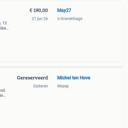
€ 190,00
May27
21 jun 26
's-Gravenhage
, 12
klaar
Gereserveerd
Michel ten Hove
Gisteren
Wezep
ood.
in
voor