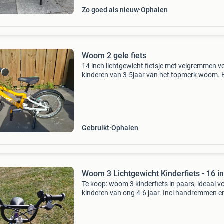
Zo goed als nieuw
Ophalen
Woom 2 gele fiets
14 inch lichtgewicht fietsje met velgremmen v
kinderen van 3-5jaar van het topmerk woom. 
fietsje is heel makkelijk te hanteren, onze zoon
fietste er met 3,5 jaar oud zo op weg. Heeft w
gebrui
Gebruikt
Ophalen
Woom 3 Lichtgewicht Kinderfiets - 16 i
Te koop: woom 3 kinderfiets in paars, ideaal v
kinderen van ong 4-6 jaar. Incl handremmen e
fietsstandaard. Deze lichtgewicht fiets (5,4 kg)
perfect om te leren fietsen en biedt veel rijplezi