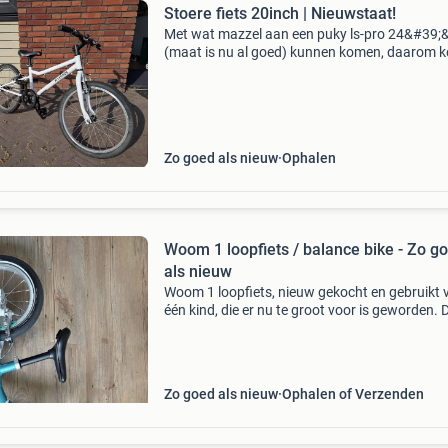
Stoere fiets 20inch | Nieuwstaat!
Met wat mazzel aan een puky ls-pro 24&#39;
(maat is nu al goed) kunnen komen, daarom 
deze zo goed als nieuwe fiets nu beschikbaar..
(P.s. De puky ls-pro is beter en fijner dan de wo
Zo goed als nieuw
Ophalen
Woom 1 loopfiets / balance bike - Zo g
als nieuw
Woom 1 loopfiets, nieuw gekocht en gebruikt 
één kind, die er nu te groot voor is geworden. D
was het beste wat we ooit voor haar hebben
gekocht! De fiets is voorzien van beschermen
stickers d
Zo goed als nieuw
Ophalen of Verzenden