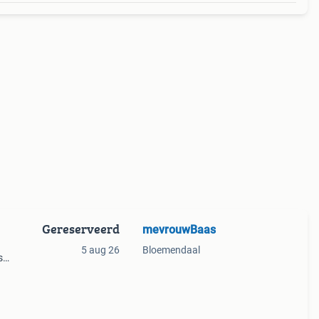
Gereserveerd
mevrouwBaas
5 aug 26
Bloemendaal
s
zijn