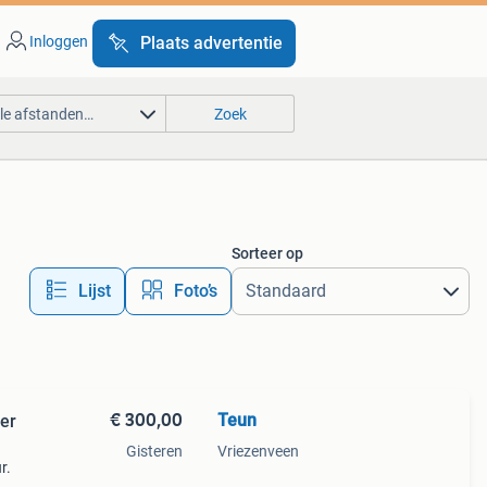
Inloggen
Plaats advertentie
lle afstanden…
Zoek
Sorteer op
Lijst
Foto’s
€ 300,00
Teun
eer
Gisteren
Vriezenveen
r.