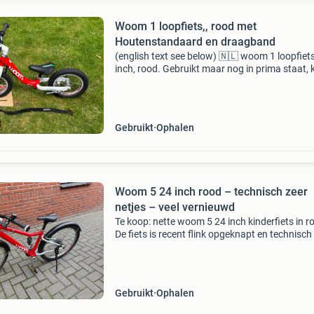
Woom 1 loopfiets,, rood met
Houtenstandaard en draagband
(english text see below) 🇳🇱 woom 1 loopfiets
inch, rood. Gebruikt maar nog in prima staat, 
voor een volgende kleine fietser. – Superlicht
aluminium frame, 3 kg – handrem achter –
stuurbegr
Gebruikt
Ophalen
Woom 5 24 inch rood – technisch zeer
netjes – veel vernieuwd
Te koop: nette woom 5 24 inch kinderfiets in r
De fiets is recent flink opgeknapt en technisch 
goede staat. Recent vernieuwd: - remblokken 
en achter - achtercassette - ketting - derailleur
Gebruikt
Ophalen