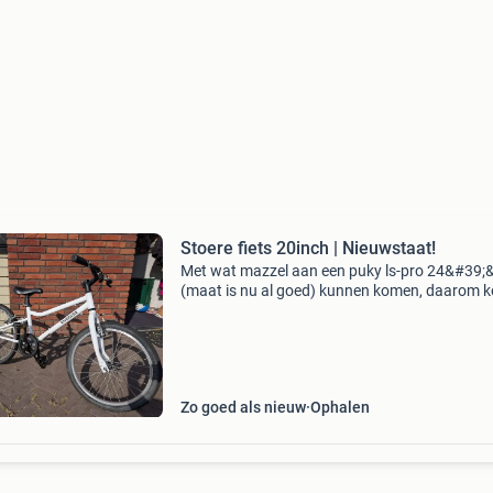
Stoere fiets 20inch | Nieuwstaat!
Met wat mazzel aan een puky ls-pro 24&#39;
(maat is nu al goed) kunnen komen, daarom 
deze zo goed als nieuwe fiets nu beschikbaar..
(P.s. De puky ls-pro is beter en fijner dan de wo
Zo goed als nieuw
Ophalen