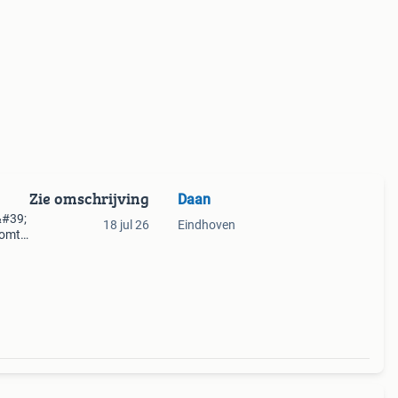
Zie omschrijving
Daan
&#39;
18 jul 26
Eindhoven
komt
.