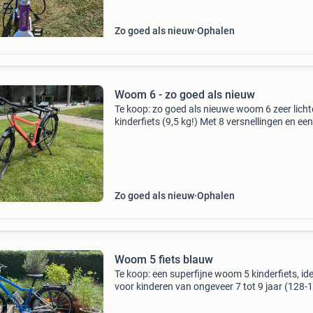
Zo goed als nieuw
Ophalen
Woom 6 - zo goed als nieuw
Te koop: zo goed als nieuwe woom 6 zeer licht
kinderfiets (9,5 kg!) Met 8 versnellingen en een
groot bereik. Daardoor zeer geschikt voor
bijvoorbeeld fietsvakanties, ook door de berge
om snel mee
Zo goed als nieuw
Ophalen
Woom 5 fiets blauw
Te koop: een superfijne woom 5 kinderfiets, id
voor kinderen van ongeveer 7 tot 9 jaar (128-
cm). De fiets is lichtgewicht (ca. 8 Kg) is perfe
voor jonge fietsers, zeker als vaak gefietst wor