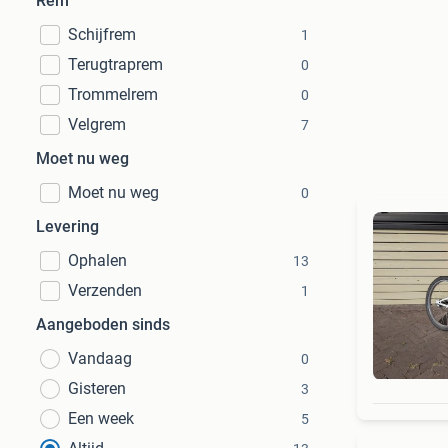
Rem
Schijfrem
1
Terugtraprem
0
Trommelrem
0
Velgrem
7
Moet nu weg
Moet nu weg
0
Levering
Ophalen
13
Verzenden
1
Aangeboden sinds
Vandaag
0
Gisteren
3
Een week
5