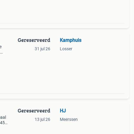
Gereserveerd
Kamphuis
e
31 jul 26
Losser
n of
Gereserveerd
HJ
eaal
13 jul 26
Meerssen
145
ct