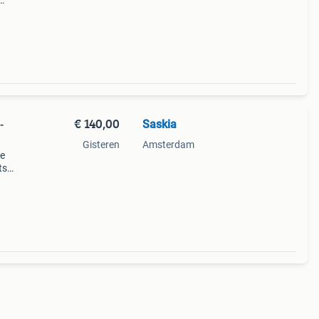
nnen
€ 140,00
Saskia
-
Gisteren
Amsterdam
de
ts