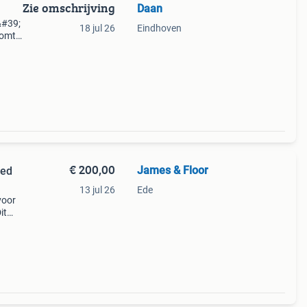
Zie omschrijving
Daan
&#39;
18 jul 26
Eindhoven
komt
.
€ 200,00
James & Floor
oed
13 jul 26
Ede
voor
it
de