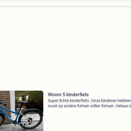
Woom 5 kinderfiets
Super lichte kinderfiets. Onze kinderen hebben
nooit op andere fietsen willen fietsen. Helaas i
onze zoon te lang. De woom staat bekend om 
gebruiksgemak, het is een sportieve
allroundkinderfiets