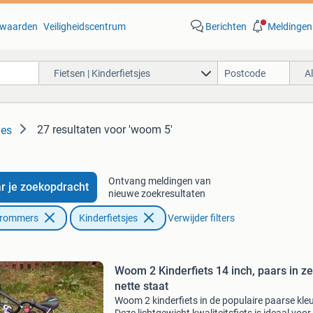
waarden
Veiligheidscentrum
Berichten
Meldingen
Fietsen | Kinderfietsjes
A
27 resultaten
voor 'woom 5'
jes
Ontvang meldingen van
r je zoekopdracht
nieuwe zoekresultaten
Brommers
Kinderfietsjes
Verwijder filters
Woom 2 Kinderfiets 14 inch, paars in z
nette staat
Woom 2 kinderfiets in de populaire paarse kleu