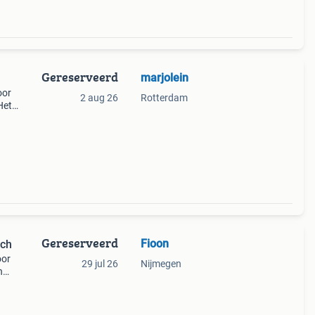
Gereserveerd
marjolein
oor
2 aug 26
Rotterdam
Het
at
Gereserveerd
Fioon
nch
oor
29 jul 26
Nijmegen
n
 is
er