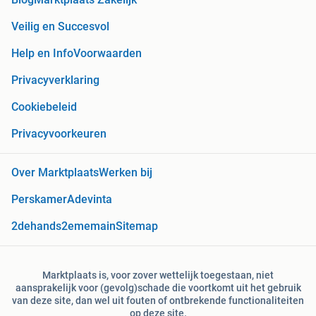
Veilig en Succesvol
Help en Info
Voorwaarden
Privacyverklaring
Cookiebeleid
Privacyvoorkeuren
Over Marktplaats
Werken bij
Perskamer
Adevinta
2dehands
2ememain
Sitemap
Marktplaats is, voor zover wettelijk toegestaan, niet
aansprakelijk voor (gevolg)schade die voortkomt uit het gebruik
van deze site, dan wel uit fouten of ontbrekende functionaliteiten
op deze site.