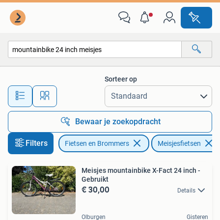
Fietsen | Meisjes
Sorteer op
Alle afstanden…
Bewaar je zoekopdracht
Filters
Fietsen en Brommers
Meisjesfietsen
Meisjes mountainbike X-Fact 24 inch -
Gebruikt
€ 30,00
Details
Olburgen
Gisteren