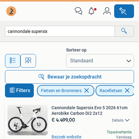
Fietsen | Racefietsen
Sorteer op
Alle afstanden…
Bewaar je zoekopdracht
Filters
Fietsen en Brommers
Racefietsen
V
Cannondale Supersix Evo 5 2026 61cm
Aerobike Carbon Di2 2x12
€ 4.499,00
Details
Topadvertentie
Bezoek website
Vandaag