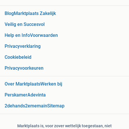
Blog
Marktplaats Zakelijk
Veilig en Succesvol
Help en Info
Voorwaarden
Privacyverklaring
Cookiebeleid
Privacyvoorkeuren
Over Marktplaats
Werken bij
Perskamer
Adevinta
2dehands
2ememain
Sitemap
Marktplaats is, voor zover wettelijk toegestaan, niet