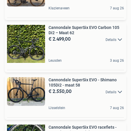
Klazienaveen
7 aug 26
Cannondale SuperSix EVO Carbon 105
Di2 – Maat 62
€ 2.499,00
Details
Leusden
3 aug 26
Cannondale SuperSix EVO - Shimano
105Di2 - maat 58
€ 2.550,00
Details
IJsselstein
7 aug 26
Cannondale SuperSix EVO racefiets -