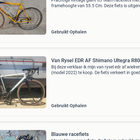
Prachtige vintage giant tcr team racefiets met
framehoogte van 55.5 Cm. Deze fiets is uitger
met campagnolo versnellingen en derailleur, w
zorgt voor een soepele en betrouwbare
schakelervarin
Gebruikt
Ophalen
Van Rysel EDR AF Shimano Ultegra R8
Bij deze verklaar ik mijn van rysel edr af wielre
(model 2022) te koop. De fiets verkeert in goe
staat. Is helemaal klaar voor de volgende ritte
Specificaties: maat: 58 / l (geschikt voor ee
Gebruikt
Ophalen
Blauwe racefiets