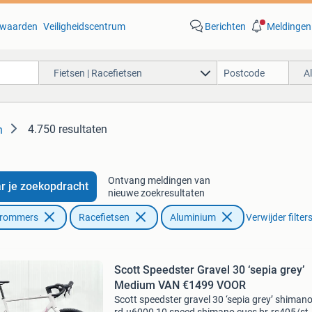
waarden
Veiligheidscentrum
Berichten
Meldingen
Fietsen | Racefietsen
A
4.750 resultaten
n
Ontvang meldingen van
r je zoekopdracht
nieuwe zoekresultaten
Brommers
Racefietsen
Aluminium
Verwijder filter
Scott Speedster Gravel 30 ‘sepia grey’
Medium VAN €1499 VOOR
Scott speedster gravel 30 ‘sepia grey’ shiman