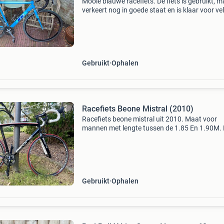
Mooie blauwe racefiets. De fiets is gebruikt, m
verkeert nog in goede staat en is klaar voor ve
kilometers. Ideaal voor de beginnende of
recreatieve fietser. Voorzien van een comforta
zadel en
Gebruikt
Ophalen
Racefiets Beone Mistral (2010)
Racefiets beone mistral uit 2010. Maat voor
mannen met lengte tussen de 1.85 En 1.90M.
bijzonder fraai aluminium frame met carbon
voorvork. Met geïntegreerde zadelpen (= onde
van het frame).
Gebruikt
Ophalen