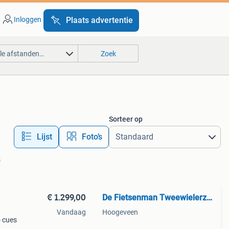
Inloggen
Plaats advertentie
lle afstanden…
Zoek
Sorteer op
Lijst
Foto’s
s
€ 1.299,00
De Fietsenman Tweewielerzaak
Vandaag
Hoogeveen
o cues