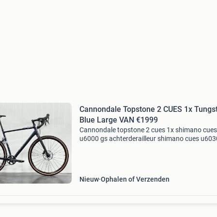
Cannondale Topstone 2 CUES 1x Tungs
Blue Large VAN €1999
Cannondale topstone 2 cues 1x shimano cues
u6000 gs achterderailleur shimano cues u6030
speed shifter 11 versnellingen shimano cues 
hydraulische schijfremmen shimano cues cran
gxd 1.0 Ve
Nieuw
Ophalen of Verzenden