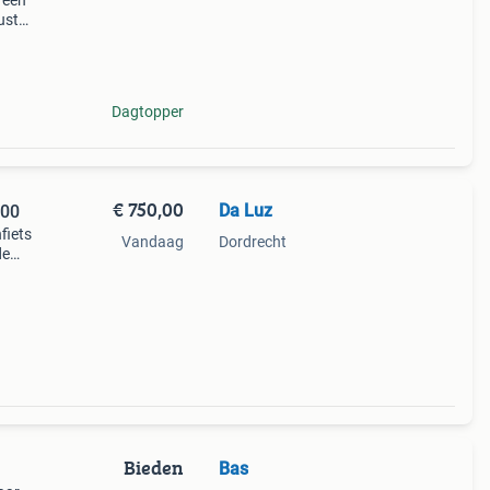
 een
ust
at
Dagtopper
€ 750,00
Da Luz
000
nfiets
Vandaag
Dordrecht
de
n!
Bieden
Bas