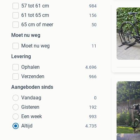
57 tot 61 cm
984
61 tot 65 cm
156
65 cm of meer
50
Moet nu weg
Moet nu weg
11
Levering
Ophalen
4.696
Verzenden
966
Aangeboden sinds
Vandaag
0
Gisteren
192
Een week
993
Altijd
4.735