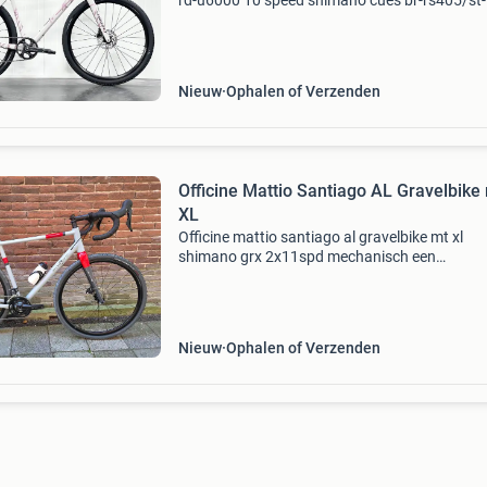
rd-u6000 10 speed shimano cues br-rs405/st-
u6030-10/11/bl-u6030 shifter 10 versnellinge
shimano br-rs405 hydraulische schijfremmen
shimano fc-u6030
Nieuw
Ophalen of Verzenden
Officine Mattio Santiago AL Gravelbike
XL
Officine mattio santiago al gravelbike mt xl
shimano grx 2x11spd mechanisch een
fantastische aluminium officine mattio santia
gravelbike. 100% Met de hand gebouwd in itali
Geweldige rijeigenschapp
Nieuw
Ophalen of Verzenden