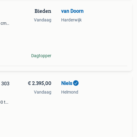
Bieden
van Doorn
Vandaag
Harderwijk
8 cm
k:
Dagtopper
€ 2.395,00
Niels
p 303
Vandaag
Helmond
0 te
erde
e