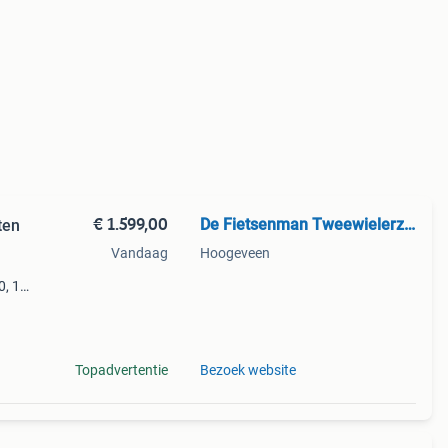
€ 1.599,00
De Fietsenman Tweewielerzaak
ten
Vandaag
Hoogeveen
, 11-
6030
kstel
Topadvertentie
Bezoek website