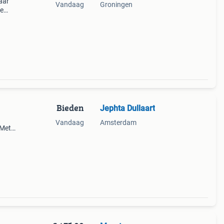
aar
Vandaag
Groningen
le
bel
Bieden
Jephta Dullaart
Vandaag
Amsterdam
 Met
rdeel