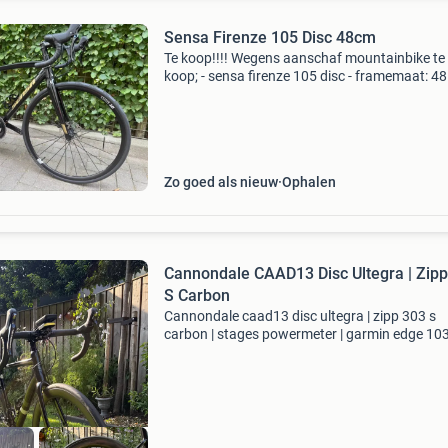
Sensa Firenze 105 Disc 48cm
Te koop!!!! Wegens aanschaf mountainbike te
koop; - sensa firenze 105 disc - framemaat: 4
(1.59 M - 1.64 M) - frame: aluminium - voorvor
carbon - hydraulische schijfremmen - kleur:
zwart/goud -
Zo goed als nieuw
Ophalen
Cannondale CAAD13 Disc Ultegra | Zip
S Carbon
Cannondale caad13 disc ultegra | zipp 303 s
carbon | stages powermeter | garmin edge 103
koop aangeboden: mijn zeer compleet uitgevo
cannondale caad13 disc ultegra racefiets in d
kleur black