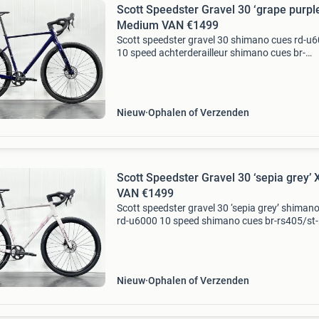
Scott Speedster Gravel 30 ‘grape purple
Medium VAN €1499
Scott speedster gravel 30 shimano cues rd-u
10 speed achterderailleur shimano cues br-
rs405/st-u6030-10/11/bl-u6030 shifters 10
versnellingen shimano br-rs405 hydraulische
schijfremmen shimano fc-
Nieuw
Ophalen of Verzenden
Scott Speedster Gravel 30 ‘sepia grey’ 
VAN €1499
Scott speedster gravel 30 ‘sepia grey’ shiman
rd-u6000 10 speed shimano cues br-rs405/st-
u6030-10/11/bl-u6030 shifter 10 versnellinge
shimano br-rs405 hydraulische schijfremmen
shimano fc-u6030
Nieuw
Ophalen of Verzenden