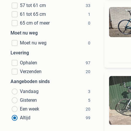
57 tot 61 cm
33
61 tot 65 cm
1
65 cm of meer
0
Moet nu weg
Moet nu weg
0
Levering
Ophalen
97
Verzenden
20
Aangeboden sinds
Vandaag
3
Gisteren
5
Een week
20
Altijd
99