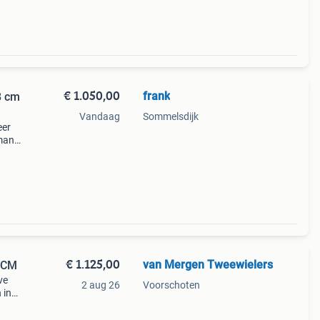
€ 1.050,00
frank
8 cm
Vandaag
Sommelsdijk
eer
omane
keert
€ 1.125,00
van Mergen Tweewielers
 CM
ve
2 aug 26
Voorschoten
 in
023