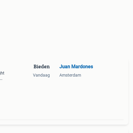
Bieden
Juan Mardones
ght
Vandaag
Amsterdam
32
w.