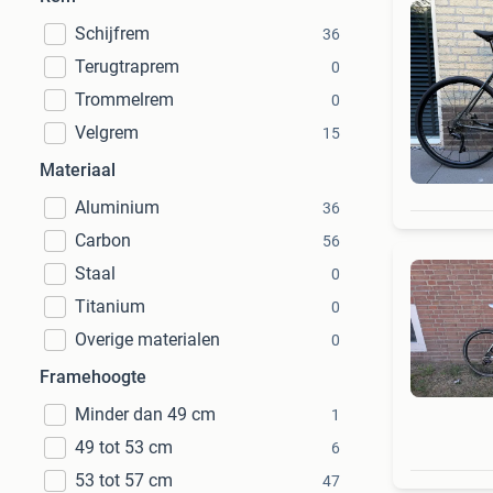
Schijfrem
36
Terugtraprem
0
Trommelrem
0
Velgrem
15
Materiaal
Aluminium
36
Carbon
56
Staal
0
Titanium
0
Overige materialen
0
Framehoogte
Minder dan 49 cm
1
49 tot 53 cm
6
53 tot 57 cm
47