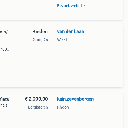
Bezoek website
Bieden
van der Laan
ets/
2 aug 26
Weert
r7000
den
€ 2.000,00
kain.zevenbergen
iets
ne sl
Eergisteren
Rhoon
rame