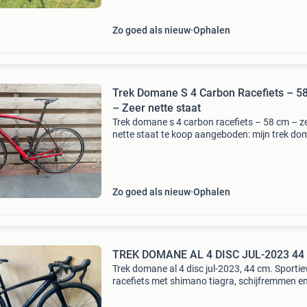
Zo goed als nieuw
Ophalen
Trek Domane S 4 Carbon Racefiets – 5
– Zeer nette staat
Trek domane s 4 carbon racefiets – 58 cm – z
nette staat te koop aangeboden: mijn trek d
s 4 racefiets in framemaat 58 cm. De fiets ver
in zeer nette staat en is heel weinig gebruikt, is
Zo goed als nieuw
Ophalen
TREK DOMANE AL 4 DISC JUL-2023 44
Trek domane al 4 disc jul-2023, 44 cm. Sportie
racefiets met shimano tiagra, schijfremmen en
uitstekende staat. Trek domane al 4 disc jul-2
44 cm merk: trek model: domane al 4 disc