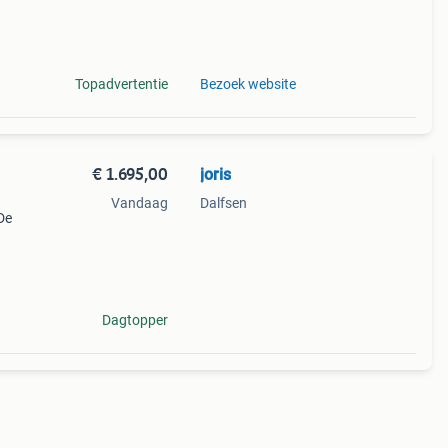
heid:
Topadvertentie
Bezoek website
€ 1.695,00
joris
Vandaag
Dalfsen
De
s
t
Dagtopper