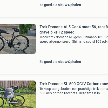
Zo goed als nieuw
Ophalen
Trek Domane AL5 Gen4 maat 56, racefi
gravelbike 12 speed
Mooie trek domane al5 gen4. Shimano 105 12
speed afgemonteerd. Shimano spd sl 105 pd-
carbon pedalen pirelli cinturato h 35 mm ban
gemonteerd. Inclusief tasjes, steuntjes voor
garmin, bidonhou
Zo goed als nieuw
Ophalen
Trek Domane SL 500 OCLV Carbon racef
Te koop aangeboden: een prachtige trek doma
500 oclv carbon racefiets. Deze fiets is in
uitstekende staat en perfect voor zowel
beginnende als ervaren fietsers. Het carbon f
zorgt voor een li