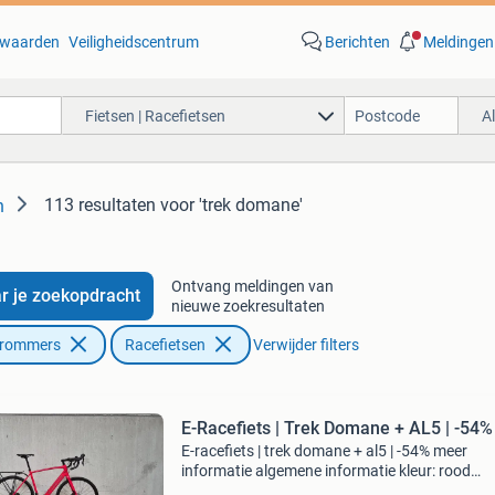
waarden
Veiligheidscentrum
Berichten
Meldingen
Fietsen | Racefietsen
A
113 resultaten
voor 'trek domane'
n
Ontvang meldingen van
r je zoekopdracht
nieuwe zoekresultaten
Brommers
Racefietsen
Verwijder filters
E-Racefiets | Trek Domane + AL5 | -54%
E-racefiets | trek domane + al5 | -54% meer
informatie algemene informatie kleur: rood
technische informatie transmissie: shimano 1