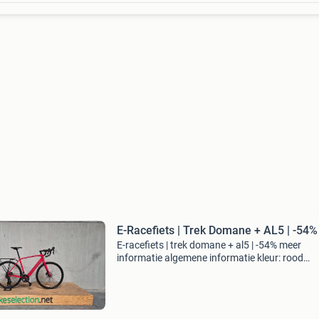
E-Racefiets | Trek Domane + AL5 | -54%
E-racefiets | trek domane + al5 | -54% meer
informatie algemene informatie kleur: rood
technische informatie transmissie: shimano 1
22 versnellingen versnelling: derailleur topsnel
25 km/u fra