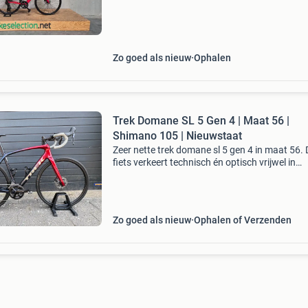
22 versnellingen versnelling: derailleur topsnel
25 km/u fra
Zo goed als nieuw
Ophalen
Trek Domane SL 5 Gen 4 | Maat 56 |
Shimano 105 | Nieuwstaat
Zeer nette trek domane sl 5 gen 4 in maat 56. 
fiets verkeert technisch én optisch vrijwel in
nieuwstaat. Zelf recent aangeschaft en slecht
enkele ritten mee gereden. Alles werkt zoals he
hoort en
Zo goed als nieuw
Ophalen of Verzenden