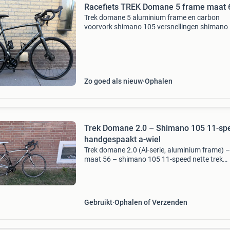
Racefiets TREK Domane 5 frame maat 
Trek domane 5 aluminium frame en carbon
voorvork shimano 105 versnellingen shimano
schijfremmen framemaat 61 (ik ben 186 en pa
prima) fiets is compleet met losse standaard /
reserve binnenband
Zo goed als nieuw
Ophalen
Trek Domane 2.0 – Shimano 105 11-spe
handgespaakt a-wiel
Trek domane 2.0 (Al-serie, aluminium frame) –
maat 56 – shimano 105 11-speed nette trek
domane 2.0, Zwart met witte accenten,
afgemonteerd met een shimano 105 11-speed
groepset (2 jaar oud, circa 5.00
Gebruikt
Ophalen of Verzenden