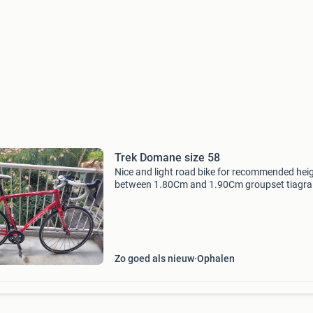
Trek Domane size 58
Nice and light road bike for recommended hei
between 1.80Cm and 1.90Cm groupset tiagra
4700 10 speed chainrings 50/34 cassette 11/
tires continental grand prix 4 chain almost ne
Zo goed als nieuw
Ophalen