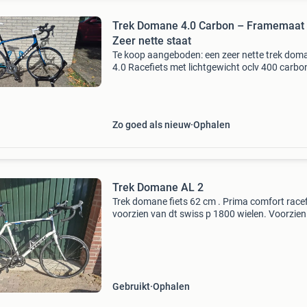
Trek Domane 4.0 Carbon – Framemaat 
Zeer nette staat
Te koop aangeboden: een zeer nette trek dom
4.0 Racefiets met lichtgewicht oclv 400 carbo
frame en trek isospeed-technologie voor extra
comfort tijdens lange ritten. De fiets schakelt
soepel, remt
Zo goed als nieuw
Ophalen
Trek Domane AL 2
Trek domane fiets 62 cm . Prima comfort racef
voorzien van dt swiss p 1800 wielen. Voorzien
sigma fietscomputertje en zadeltasje. Vorig ja
nieuwe cassette geplaatst.
Gebruikt
Ophalen