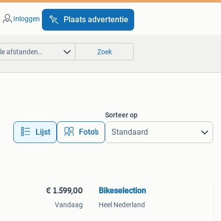
Inloggen
Plaats advertentie
lle afstanden…
Zoek
Sorteer op
Lijst
Foto’s
€ 1.599,00
Bikeselection
Vandaag
Heel Nederland
05,