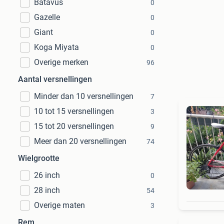
Batavus
0
Gazelle
0
Giant
0
Koga Miyata
0
Overige merken
96
Aantal versnellingen
Minder dan 10 versnellingen
7
10 tot 15 versnellingen
3
15 tot 20 versnellingen
9
Meer dan 20 versnellingen
74
Wielgrootte
26 inch
0
28 inch
54
Overige maten
3
Rem