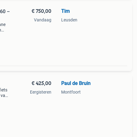
€ 750,00
Tim
60 –
Vandaag
Leusden
ane
n
€ 425,00
Paul de Bruin
iets
Eergisteren
Montfoort
 van
ar