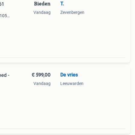
Bieden
T.
61
Vandaag
Zevenbergen
 105
st
 2
€ 599,00
De vries
ed -
Vandaag
Leeuwarden