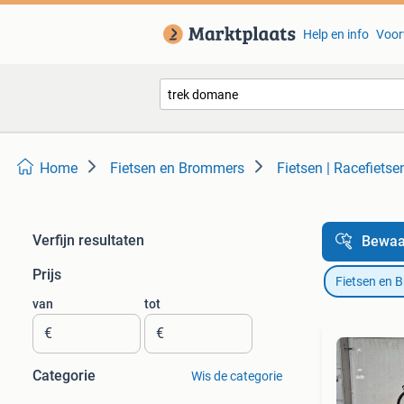
Help en info
Voor
Home
Fietsen en Brommers
Fietsen | Racefietse
Verfijn resultaten
Bewaa
Prijs
Fietsen en 
van
tot
€
€
Categorie
Wis de categorie