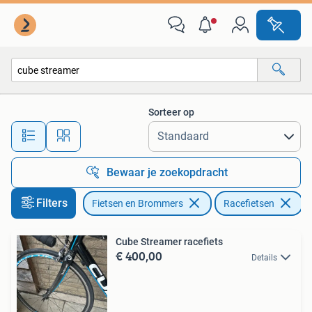
Fietsen | Racefietsen
Sorteer op
Alle afstanden…
Bewaar je zoekopdracht
Filters
Fietsen en Brommers
Racefietsen
V
Cube Streamer racefiets
€ 400,00
Details