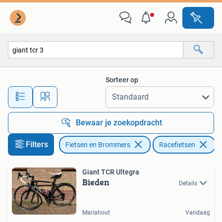
Fietsen | Racefietsen
Sorteer op
Alle afstanden…
Bewaar je zoekopdracht
Filters
Fietsen en Brommers
Racefietsen
V
Giant TCR Ultegra
Bieden
Details
Mariahout
Vandaag