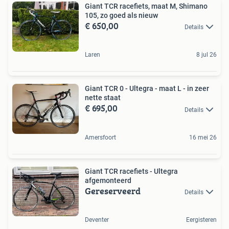
Giant TCR racefiets, maat M, Shimano
105, zo goed als nieuw
€ 650,00
Details
Laren
8 jul 26
Giant TCR 0 - Ultegra - maat L - in zeer
nette staat
€ 695,00
Details
Amersfoort
16 mei 26
Giant TCR racefiets - Ultegra
afgemonteerd
Gereserveerd
Details
Deventer
Eergisteren