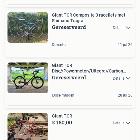
Giant TCR Composite 3 racefiets met
Shimano Tiagra
Gereserveerd
Details
Deventer
11 jul 26
Giant TCR
Disc//Powermeter//Ultegra//Carbon
Gereserveerd
wielen//Maat L
Details
IJsselmuiden
28 jul 26
Giant TCR
€ 180,00
Details