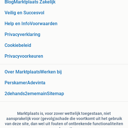
Blog
Marktplaats Zakelijk
Veilig en Succesvol
Help en Info
Voorwaarden
Privacyverklaring
Cookiebeleid
Privacyvoorkeuren
Over Marktplaats
Werken bij
Perskamer
Adevinta
2dehands
2ememain
Sitemap
Marktplaats is, voor zover wettelijk toegestaan, niet
aansprakelijk voor (gevolg)schade die voortkomt uit het gebruik
van deze site, dan wel uit fouten of ontbrekende functionaliteiten