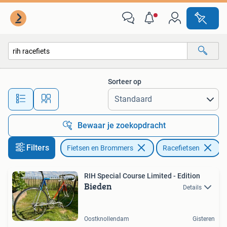
Fietsen | Racefietsen
Sorteer op
Alle afstanden…
Bewaar je zoekopdracht
Filters
Fietsen en Brommers
Racefietsen
V
RIH Special Course Limited - Edition
Bieden
Details
Oostknollendam
Gisteren