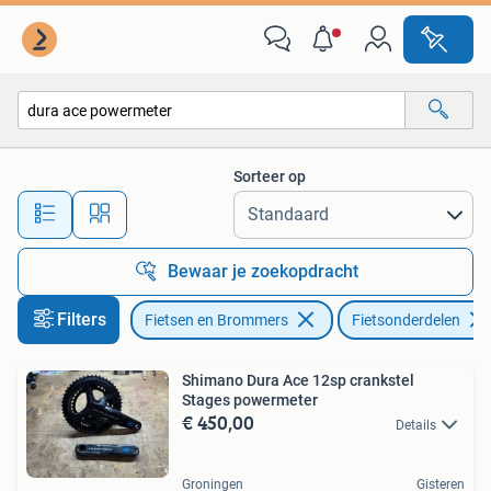
Fietsonderdelen
Sorteer op
Alle afstanden…
Bewaar je zoekopdracht
Filters
Fietsen en Brommers
Fietsonderdelen
Shimano Dura Ace 12sp crankstel
Stages powermeter
€ 450,00
Details
Groningen
Gisteren