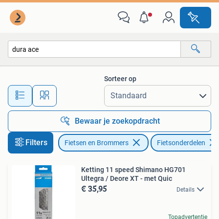
Fietsonderdelen
Sorteer op
Alle afstanden…
Bewaar je zoekopdracht
Filters
Fietsen en Brommers
Fietsonderdelen
Ketting 11 speed Shimano HG701
Ultegra / Deore XT - met Quic
€ 35,95
Details
Topadvertentie