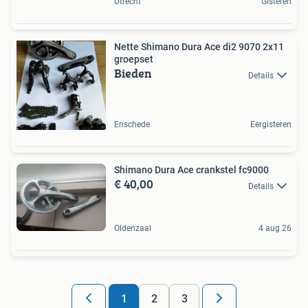
Utrecht
Gisteren
Nette Shimano Dura Ace di2 9070 2x11
groepset
Bieden
Details
Enschede
Eergisteren
Shimano Dura Ace crankstel fc9000
€ 40,00
Details
Oldenzaal
4 aug 26
1
2
3