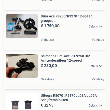
Lieshout
Vandaag
Dura Ace R9200/R9270 12-speed
groepset
€ 1.750,00
Details
Vijfhuizen
Vandaag
Shimano Dura-Ace RD-9250 Di2
Achterderailleur 12-speed
€ 250,00
Details
Naaldwijk
Vandaag
Ultegra R8070 , R9170 , L03A ,, L05A
Schijfremblokken
€ 12,95
Details