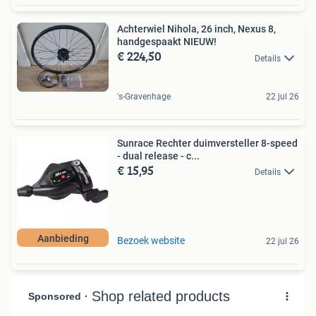
Achterwiel Nihola, 26 inch, Nexus 8,
handgespaakt NIEUW!
€ 224,50
Details
's-Gravenhage
22 jul 26
Sunrace Rechter duimversteller 8-speed
- dual release - c...
€ 15,95
Details
Aanbieding
Bezoek website
22 jul 26