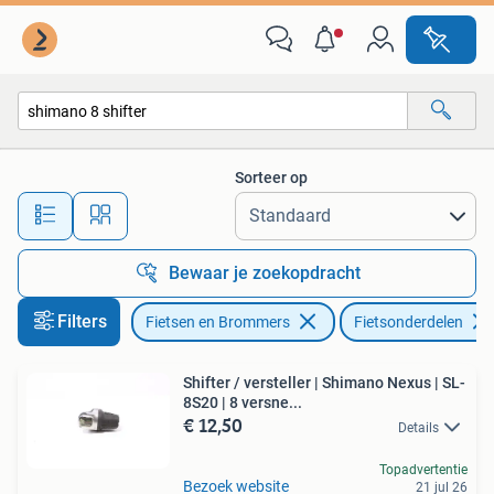
Fietsonderdelen
Sorteer op
Alle afstanden…
Bewaar je zoekopdracht
Filters
Fietsen en Brommers
Fietsonderdelen
Shifter / versteller | Shimano Nexus | SL-
8S20 | 8 versne...
€ 12,50
Details
Topadvertentie
Bezoek website
21 jul 26