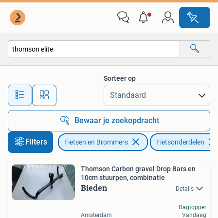
Fietsonderdelen
Sorteer op
Alle afstanden…
Bewaar je zoekopdracht
Filters
Fietsen en Brommers
Fietsonderdelen
Thomson Carbon gravel Drop Bars en
10cm stuurpen, combinatie
Bieden
Details
Dagtopper
Amsterdam
Vandaag