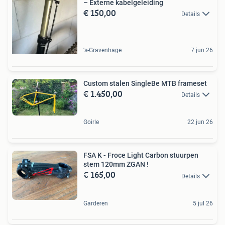
– Externe kabelgeleiding
€ 150,00
Details
's-Gravenhage
7 jun 26
Custom stalen SingleBe MTB frameset
€ 1.450,00
Details
Goirle
22 jun 26
FSA K - Froce Light Carbon stuurpen
stem 120mm ZGAN !
€ 165,00
Details
Garderen
5 jul 26