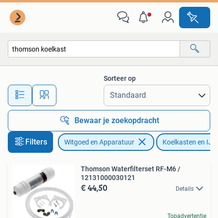
Koelkasten en IJskasten
Sorteer op
Alle afstanden…
Bewaar je zoekopdracht
Filters
Witgoed en Apparatuur
Koelkasten en IJs
Thomson Waterfilterset RF-M6 /
12131000030121
€ 44,50
Details
Topadvertentie