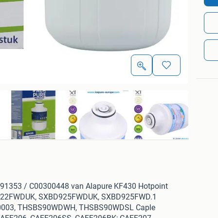
091353 / C00300448 van Alapure KF430 Hotpoint
922FWDUK, SXBD925FWDUK, SXBD925FWD.1
0003, THSBS90WDWH, THSBS90WDSL Caple