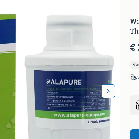
Wa
Th
€ 
Ve