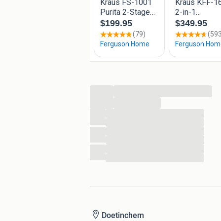
...
...
...
...
...
...
...
...
Doetinchem