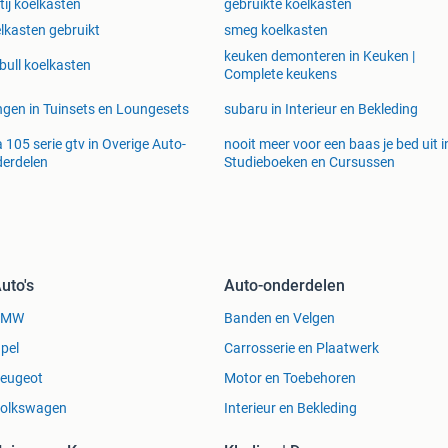
tij koelkasten
gebruikte koelkasten
lkasten gebruikt
smeg koelkasten
keuken demonteren in Keuken |
bull koelkasten
Complete keukens
gen in Tuinsets en Loungesets
subaru in Interieur en Bekleding
a 105 serie gtv in Overige Auto-
nooit meer voor een baas je bed uit i
erdelen
Studieboeken en Cursussen
uto's
Auto-onderdelen
BMW
Banden en Velgen
pel
Carrosserie en Plaatwerk
eugeot
Motor en Toebehoren
olkswagen
Interieur en Bekleding