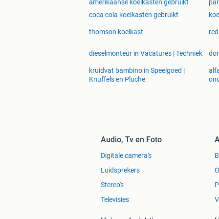
amerikaanse koelkasten gebruikt
par
coca cola koelkasten gebruikt
koe
thomson koelkast
red
dieselmonteur in Vacatures | Techniek
don
kruidvat bambino in Speelgoed |
alf
Knuffels en Pluche
ond
Audio, Tv en Foto
A
Digitale camera's
Luidsprekers
O
Stereo's
P
Televisies
V