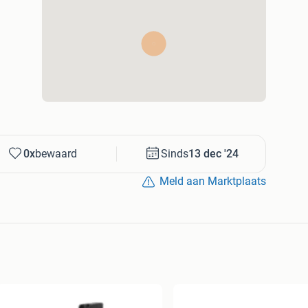
0x
bewaard
Sinds
13 dec '24
Meld aan Marktplaats