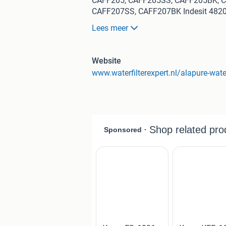
CAFF205, CAFF205SS, CAFF205BK; C
CAFF207SS, CAFF207BK Indesit 482
MFCMG14211-F Frigidaire FRSB51J
Lees meer
MIDEA Comfee SBSIB 502 NFA+ CDA PC
volgende filters: C00300448, 48200
voor dit product: FFL-105CH, C003
Website
RWF4300A, RFC4300A, RWF4300, RF
Gratis verzending vanaf 40,-
Dit product bestellen? Klik direct op 