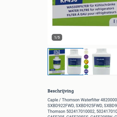
1
/
5
Beschrijving
Caple / Thomson Waterfilter 482000
SXBD922FWD, SXBD925FWD, SXBD
Thomson 502417010002, 50241701