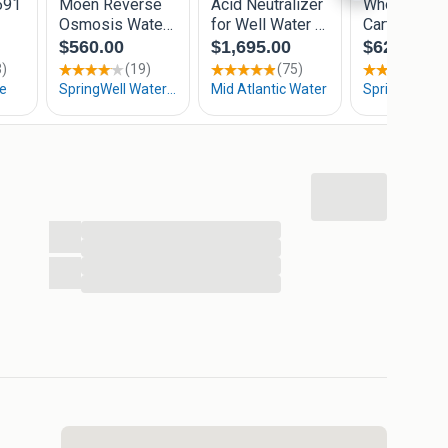
...
...
...
...