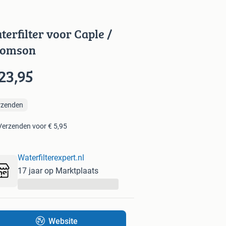
terfilter voor Caple /
omson
23,95
rzenden
Verzenden voor € 5,95
Waterfilterexpert.nl
17 jaar op Marktplaats
...
Website