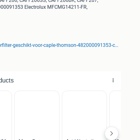
AFF206, CAFF206SS, CAFF206BK; CAFF207,
000091353 Electrolux MFCMG14211-FR,
3MLS Microfilter MFCMG14211FR, MFCMG14211F
70BL, PC70SC Deze filter is compatible met de
0091353, 502417010003 Alternatieve modelnummers
00448, 502417010003, 482000091353, 502417010002,
C4300.
www.waterfilterexpert.nl/alapure-waterfilter-geschikt-voor-caple-thomson-482000091353-c00300448
onderstaande link en plaats je bestelling.