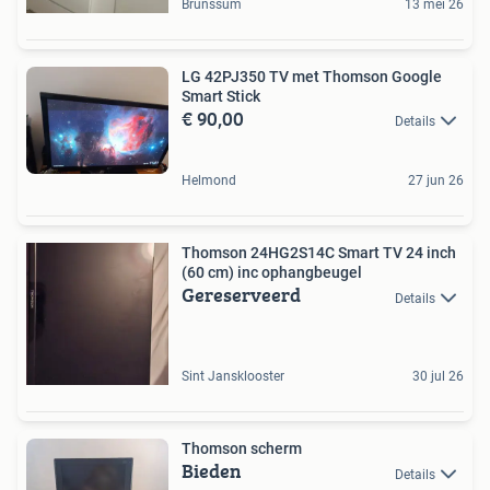
Brunssum
13 mei 26
LG 42PJ350 TV met Thomson Google
Smart Stick
€ 90,00
Details
Helmond
27 jun 26
Thomson 24HG2S14C Smart TV 24 inch
(60 cm) inc ophangbeugel
Gereserveerd
Details
Sint Jansklooster
30 jul 26
Thomson scherm
Bieden
Details