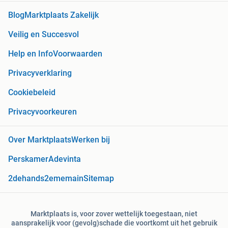
Blog
Marktplaats Zakelijk
Veilig en Succesvol
Help en Info
Voorwaarden
Privacyverklaring
Cookiebeleid
Privacyvoorkeuren
Over Marktplaats
Werken bij
Perskamer
Adevinta
2dehands
2ememain
Sitemap
Marktplaats is, voor zover wettelijk toegestaan, niet
aansprakelijk voor (gevolg)schade die voortkomt uit het gebruik