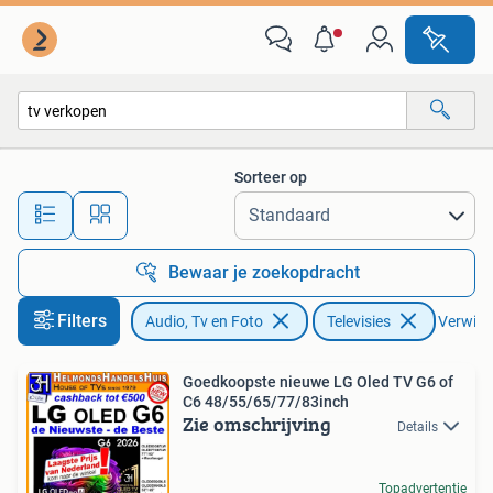
Televisies
Sorteer op
Alle afstanden…
Bewaar je zoekopdracht
Filters
Audio, Tv en Foto
Televisies
Verwijde
Goedkoopste nieuwe LG Oled TV G6 of
C6 48/55/65/77/83inch
Zie omschrijving
Details
Topadvertentie