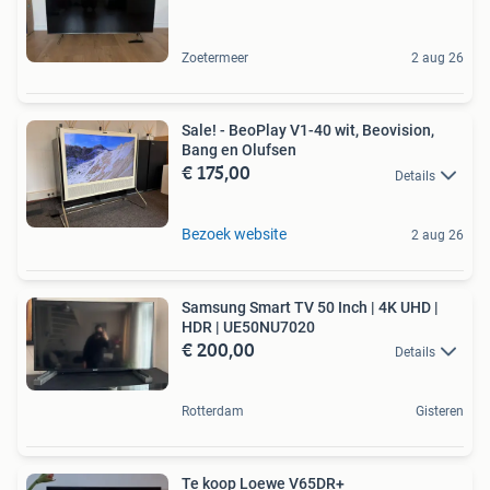
Zoetermeer
2 aug 26
Sale! - BeoPlay V1-40 wit, Beovision,
Bang en Olufsen
€ 175,00
Details
Bezoek website
2 aug 26
Samsung Smart TV 50 Inch | 4K UHD |
HDR | UE50NU7020
€ 200,00
Details
Rotterdam
Gisteren
Te koop Loewe V65DR+