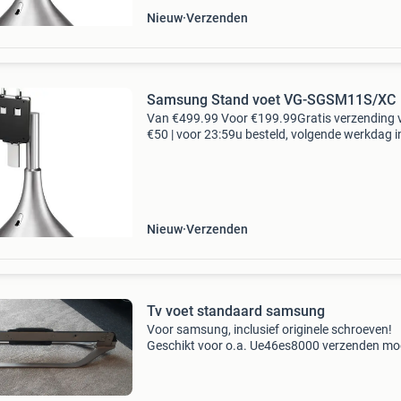
Nieuw
Verzenden
Samsung Stand voet VG-SGSM11S/XC
Van €499.99 Voor €199.99Gratis verzending 
€50 | voor 23:59u besteld, volgende werkdag i
met de samsung tower vg-sgsm11s standaard 
het alsof je tv boven het tv meubel z
Nieuw
Verzenden
Tv voet standaard samsung
Voor samsung, inclusief originele schroeven!
Geschikt voor o.a. Ue46es8000 verzenden mog
(kk)