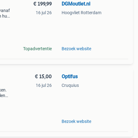
€ 199,99
DGMoutlet.nl
vanaf
16 jul 26
Hoogvliet Rotterdam
n huis
lijkt
Topadvertentie
Bezoek website
€ 15,00
Optifus
16 jul 26
Cruquius
ken.
len
oeten
oor
Bezoek website