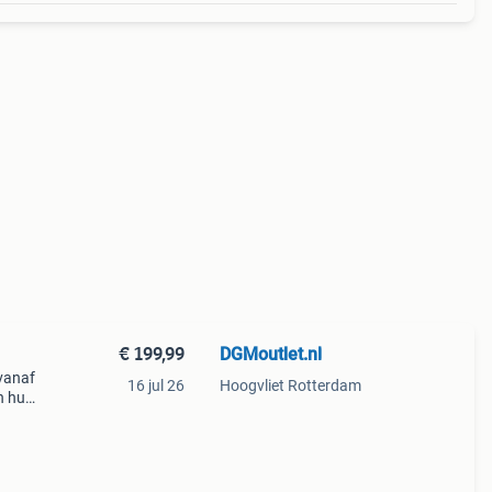
€ 199,99
DGMoutlet.nl
vanaf
16 jul 26
Hoogvliet Rotterdam
n huis
lijkt