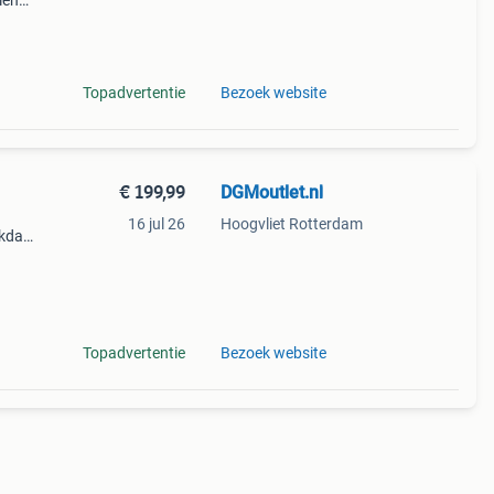
len
oeten
oor
Topadvertentie
Bezoek website
€ 199,99
DGMoutlet.nl
16 jul 26
Hoogvliet Rotterdam
rkdag
ube
Topadvertentie
Bezoek website