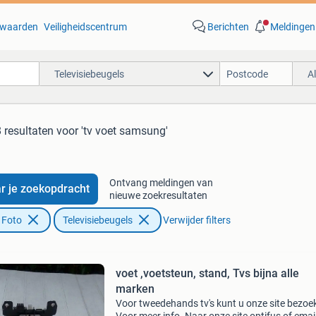
waarden
Veiligheidscentrum
Berichten
Meldingen
Televisiebeugels
A
 resultaten
voor 'tv voet samsung'
Ontvang meldingen van
r je zoekopdracht
nieuwe zoekresultaten
 Foto
Televisiebeugels
Verwijder filters
voet ,voetsteun, stand, Tvs bijna alle
marken
Voor tweedehands tv's kunt u onze site bezoe