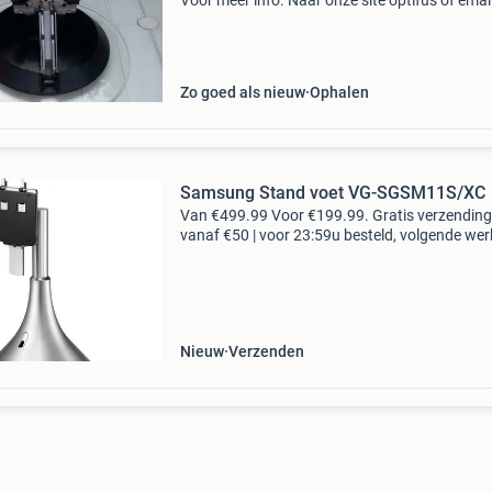
Voor meer info. Naar onze site optifus of emai
naar m.optifus@outlook.com tweedehands v
voor de volgende modellen zijn beschikbaar: v
de
Zo goed als nieuw
Ophalen
Samsung Stand voet VG-SGSM11S/XC
Van €499.99 Voor €199.99. Gratis verzending
vanaf €50 | voor 23:59u besteld, volgende we
in huis. Met de samsung tower vg-sgsm11s
standaard lijkt het alsof je tv boven het tv me
Nieuw
Verzenden