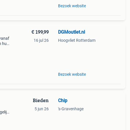
Bezoek website
€ 199,99
DGMoutlet.nl
vanaf
16 jul 26
Hoogvliet Rotterdam
n huis
lijkt
Bezoek website
Bieden
Chip
5 jun 26
's-Gravenhage
elijk