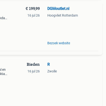
€ 199,99
DGMoutlet.nl
16 jul 26
Hoogvliet Rotterdam
rkdag
ube
Bezoek website
Bieden
R
l en
16 jul 26
Zwolle
246a.