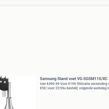
Samsung Stand voet VG-SGSM11S/XC
Van €499.99 Voor €199.99Gratis verzending 
€50 | voor 23:59u besteld, volgende werkdag i
met de samsung tower vg-sgsm11s standaard 
het alsof je tv boven het tv meubel z