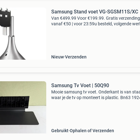
Samsung Stand voet VG-SGSM11S/XC
Van €499.99 Voor €199.99. Gratis verzending
vanaf €50 | voor 23:59u besteld, volgende we
in huis. Met de samsung tower vg-sgsm11s
standaard lijkt het alsof je tv boven het tv me
Nieuw
Verzenden
Samsung Tv Voet | 50Q90
Mooie samsung tv voet. Onderkant is van staa
waar je de tv op monteert is plastic. Bn63 19
50Q90 cover-stand top bn63-19250a001
afmetingen voet: 46,5 cm 20,5 cm
Gebruikt
Ophalen of Verzenden