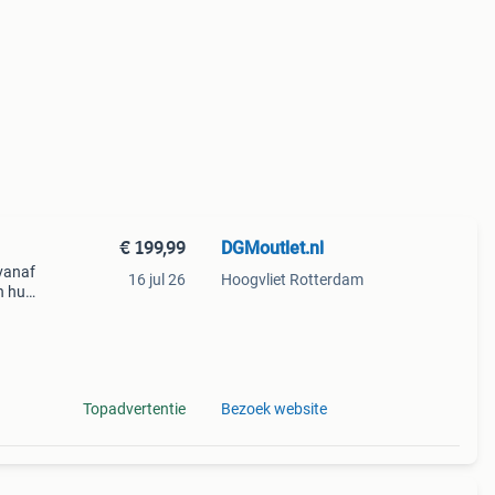
€ 199,99
DGMoutlet.nl
vanaf
16 jul 26
Hoogvliet Rotterdam
n huis
lijkt
Topadvertentie
Bezoek website