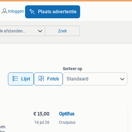
Inloggen
Plaats advertentie
lle afstanden…
Zoek
Sorteer op
Lijst
Foto’s
€ 15,00
Optifus
16 jul 26
Cruquius
ken.