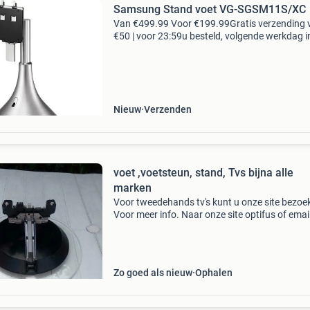
Samsung Stand voet VG-SGSM11S/XC
Van €499.99 Voor €199.99Gratis verzending 
€50 | voor 23:59u besteld, volgende werkdag i
met de samsung tower vg-sgsm11s standaard 
het alsof je tv boven het tv meubel z
Nieuw
Verzenden
voet ,voetsteun, stand, Tvs bijna alle
marken
Voor tweedehands tv's kunt u onze site bezoe
Voor meer info. Naar onze site optifus of emai
naar m.optifus@outlook.com tweedehands v
voor de volgende modellen zijn beschikbaar: v
de
Zo goed als nieuw
Ophalen