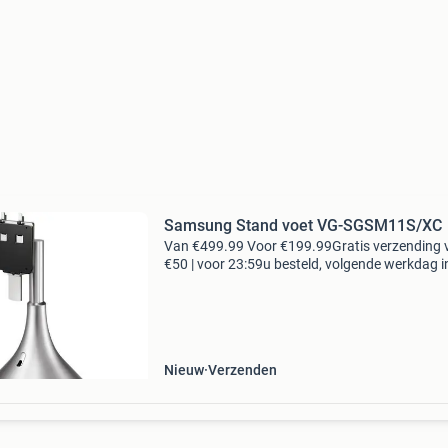
Samsung Stand voet VG-SGSM11S/XC
Van €499.99 Voor €199.99Gratis verzending 
€50 | voor 23:59u besteld, volgende werkdag i
met de samsung tower vg-sgsm11s standaard 
het alsof je tv boven het tv meubel z
Nieuw
Verzenden