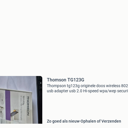
Thomson TG123G
Thompson tg123g originele doos wireless 80
usb adapter usb 2.0 Hi-speed wpa/wep securi
modes wmm support noekje en cd en kabels
Zo goed als nieuw
Ophalen of Verzenden