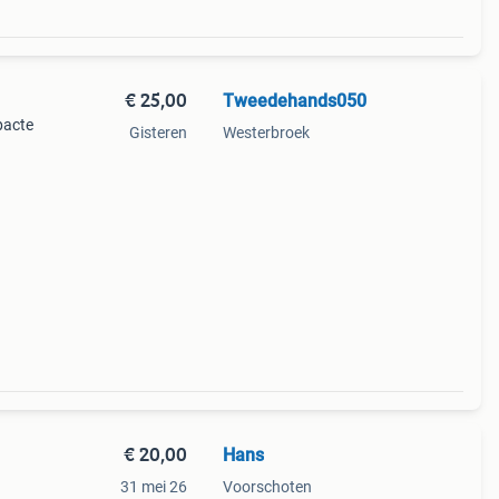
€ 25,00
Tweedehands050
pacte
Gisteren
Westerbroek
ie
€ 20,00
Hans
31 mei 26
Voorschoten