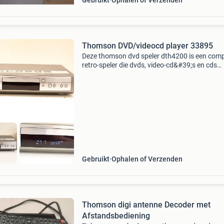
Gebruikt
Ophalen of Verzenden
Thomson DVD/videocd player 33895
Deze thomson dvd speler dth4200 is een com
retro-speler die dvds, video-cd&#39;s en cds
afspeelt. Het apparaat is getest en werkt naar
behoren. De behuizing heeft gebruikssporen d
passen bi
Gebruikt
Ophalen of Verzenden
Thomson digi antenne Decoder met
Afstandsbediening