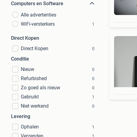
Computers en Software
Alle advertenties
WiFi-versterkers
1
Direct Kopen
Direct Kopen
0
Conditie
Nieuw
0
Refurbished
0
Zo goed als nieuw
0
Gebruikt
1
Niet werkend
0
Levering
Ophalen
1
Verzenden
1