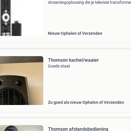
streamingoplossing die je televisie transforme
tot een smart entertainmentcentrum. Met to
tot duizenden apps en content in haarscherpe
ultra hd-kwaliteit, g
Nieuw
Ophalen of Verzenden
Thomson kachel/waaier
Goede staat
Zo goed als nieuw
Ophalen of Verzenden
Thomson afstandsbediening