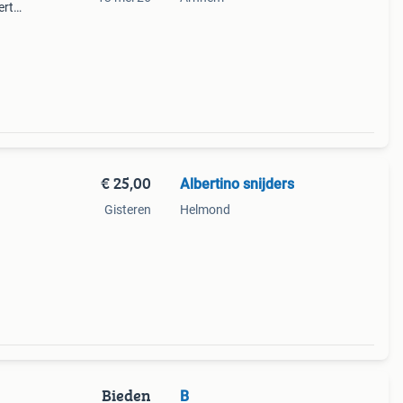
ert
egang
 4k
€ 25,00
Albertino snijders
Gisteren
Helmond
Bieden
B