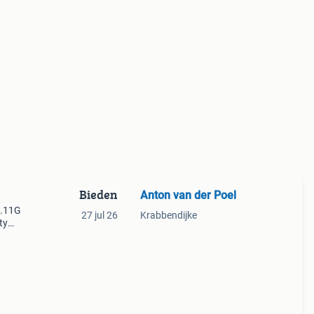
Bieden
Anton van der Poel
2.11G
27 jul 26
Krabbendijke
ty