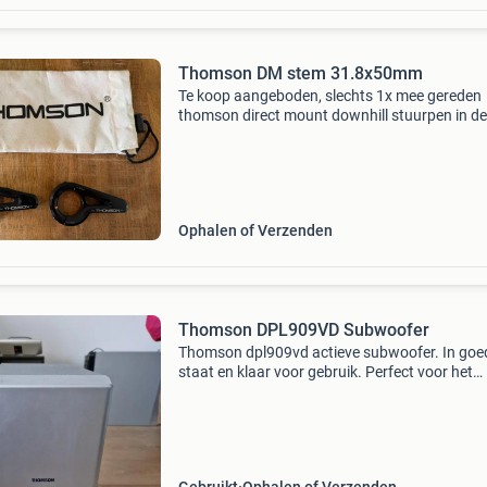
Thomson DM stem 31.8x50mm
Te koop aangeboden, slechts 1x mee gereden
thomson direct mount downhill stuurpen in de
lengte 50mm met een stuur klemming van 31.
Met vriendelijke groet, geert
Ophalen of Verzenden
Thomson DPL909VD Subwoofer
Thomson dpl909vd actieve subwoofer. In goe
staat en klaar voor gebruik. Perfect voor het
toevoegen van een diepe bas aan uw home c
systeem. Model: dpl909vd.