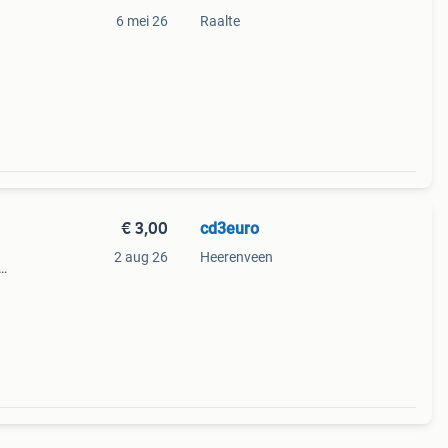
6 mei 26
Raalte
€ 3,00
cd3euro
2 aug 26
Heerenveen
alen