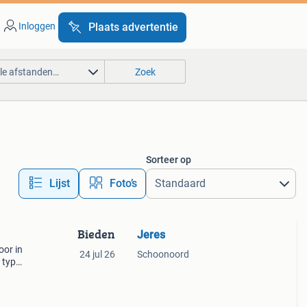
Inloggen
Plaats advertentie
lle afstanden…
Zoek
Sorteer op
Lijst
Foto’s
Bieden
Jeres
oor in
24 jul 26
Schoonoord
 type:
 doos.