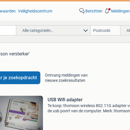
waarden
Veiligheidscentrum
Berichten
Meldingen
Alle categorieën…
A
son versterker'
Ontvang meldingen van
r je zoekopdracht
nieuwe zoekresultaten
USB Wifi adapter
Te koop: thomson wireless 802.11G adapter v
de usb poort van de computer. Merk: thomson
tg123g inclusief installatie cdrom, in originele
Kijk ook bij mijn andere advertenties en besp