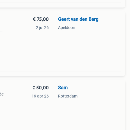
€ 75,00
Geert van den Berg
2 jul 26
Apeldoorn
8.
€ 50,00
Sam
de
19 apr 26
Rotterdam
inema