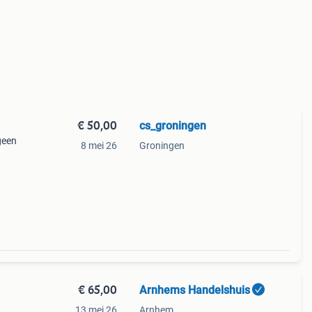
€ 50,00
cs_groningen
geen
8 mei 26
Groningen
€ 65,00
Arnhems Handelshuis
13 mei 26
Arnhem