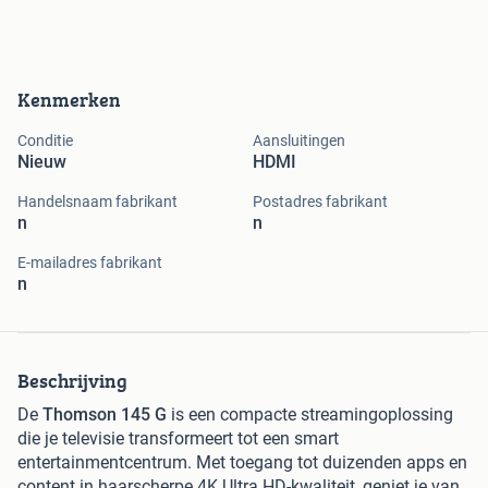
Kenmerken
Conditie
Aansluitingen
Nieuw
HDMI
Handelsnaam fabrikant
Postadres fabrikant
n
n
E-mailadres fabrikant
n
Beschrijving
De
Thomson 145 G
is een compacte streamingoplossing
die je televisie transformeert tot een smart
entertainmentcentrum. Met toegang tot duizenden apps en
content in haarscherpe 4K Ultra HD-kwaliteit, geniet je van