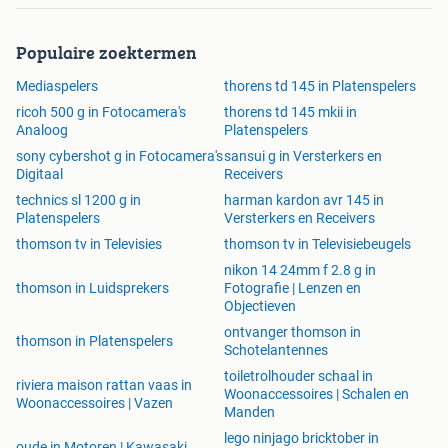
Populaire zoektermen
Mediaspelers
thorens td 145 in Platenspelers
ricoh 500 g in Fotocamera's
thorens td 145 mkii in
Analoog
Platenspelers
sony cybershot g in Fotocamera's
sansui g in Versterkers en
Digitaal
Receivers
technics sl 1200 g in
harman kardon avr 145 in
Platenspelers
Versterkers en Receivers
thomson tv in Televisies
thomson tv in Televisiebeugels
nikon 14 24mm f 2.8 g in
thomson in Luidsprekers
Fotografie | Lenzen en
Objectieven
ontvanger thomson in
thomson in Platenspelers
Schotelantennes
toiletrolhouder schaal in
riviera maison rattan vaas in
Woonaccessoires | Schalen en
Woonaccessoires | Vazen
Manden
lego ninjago bricktober in
oude in Motoren | Kawasaki