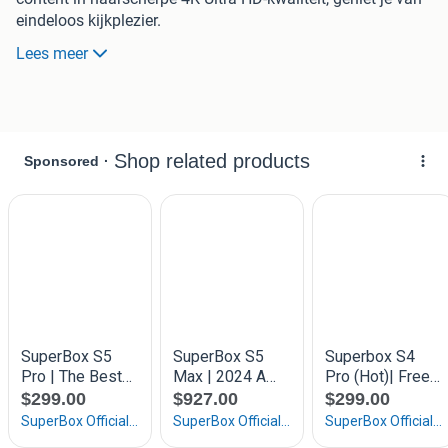
eindeloos kijkplezier.
Voordelen van de Thomson 145 G
Lees meer
Ondersteuning voor 4K Ultra HD en HDR10 voor
scherpe en levendige beelden
Ingebouwde Google TV™ met toegang tot duizenden
apps
Eenvoudige installatie en compact ontwerp voor
gebruiksgemak
Inclusief ergonomische afstandsbediening met
Google Assistant-spraakbesturing
Ingebouwde Chromecast voor het streamen van
content vanaf je smartphone
Haarscherpe 4K Ultra HD-kwaliteit
Met de Thomson 145 G geniet je van kristalheldere beelden
in 4K Ultra HD-resolutie, wat vier keer scherper is dan Full