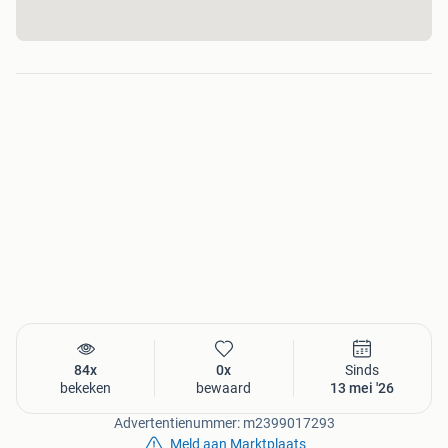
doet de rest.
Streamen vanaf je smartphone met ingebouwde
Chromecast
Met de ingebouwde Chromecast kun je eenvoudig content
van je smartphone, tablet of laptop naar je tv streamen. Of
het nu gaat om video's, foto's of muziek, met één tik
verschijnt het op het grote scherm.
84x
0x
Sinds
bekeken
bewaard
13 mei '26
Advertentienummer: m2399017293
Meld aan Marktplaats