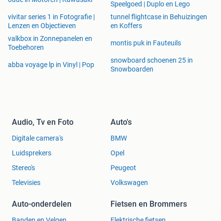
Speelgoed | Duplo en Lego
vivitar series 1 in Fotografie |
tunnel flightcase in Behuizingen
Lenzen en Objectieven
en Koffers
valkbox in Zonnepanelen en
montis puk in Fauteuils
Toebehoren
snowboard schoenen 25 in
abba voyage lp in Vinyl | Pop
Snowboarden
Audio, Tv en Foto
Auto's
Digitale camera's
BMW
Luidsprekers
Opel
Stereo's
Peugeot
Televisies
Volkswagen
Auto-onderdelen
Fietsen en Brommers
Banden en Velgen
Elektrische fietsen