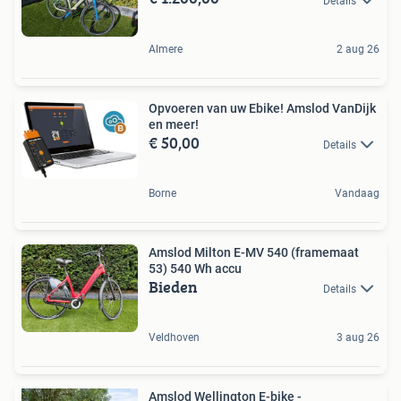
Details
Almere
2 aug 26
Opvoeren van uw Ebike! Amslod VanDijk
en meer!
€ 50,00
Details
Borne
Vandaag
Amslod Milton E-MV 540 (framemaat
53) 540 Wh accu
Bieden
Details
Veldhoven
3 aug 26
Amslod Wellington E-bike -