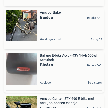
Amslod Ebike
Bieden
Details
Heerhugowaard
2 aug 26
Bafang E-bike Accu - 43V 14Ah 600Wh
(Amslod)
Bieden
Details
Apeldoorn
Eergisteren
Amslod Carlton STX 600 E-bike met
accu, oplader en mandje
€ 500,00