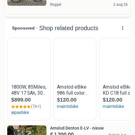
Roggel
2 aug 26
Amslod Denton E-LV - nieuw
€ 1.200,00