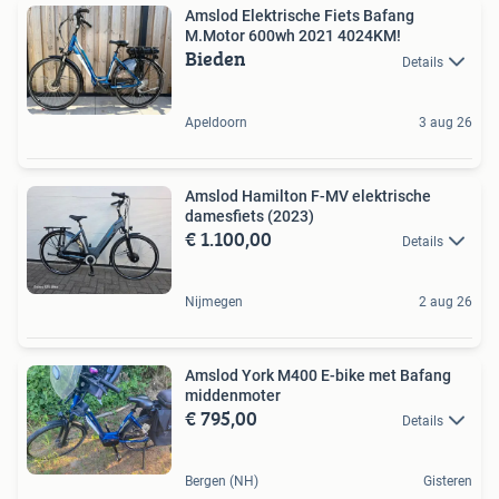
Amslod Elektrische Fiets Bafang
M.Motor 600wh 2021 4024KM!
Bieden
Details
Apeldoorn
3 aug 26
Amslod Hamilton F-MV elektrische
damesfiets (2023)
€ 1.100,00
Details
Nijmegen
2 aug 26
Amslod York M400 E-bike met Bafang
middenmoter
€ 795,00
Details
Bergen (NH)
Gisteren