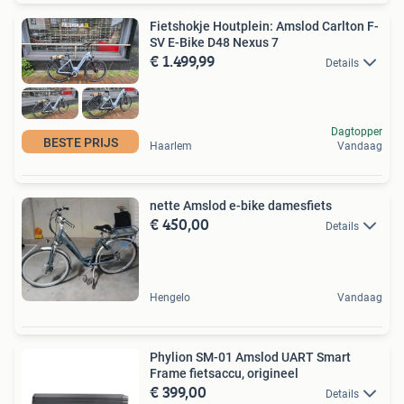
Fietshokje Houtplein: Amslod Carlton F-
SV E-Bike D48 Nexus 7
€ 1.499,99
Details
Dagtopper
BESTE PRIJS
Haarlem
Vandaag
nette Amslod e-bike damesfiets
€ 450,00
Details
Hengelo
Vandaag
Phylion SM-01 Amslod UART Smart
Frame fietsaccu, origineel
€ 399,00
Details