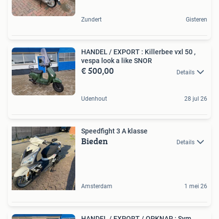
Zundert
Gisteren
HANDEL / EXPORT : Killerbee vxl 50 ,
vespa look a like SNOR
€ 500,00
Details
Udenhout
28 jul 26
Speedfight 3 A klasse
Bieden
Details
Amsterdam
1 mei 26
HANDEL / EXPORT / OPKNAP : Sym