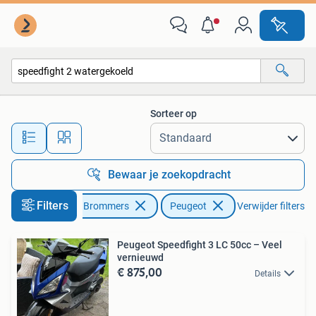
Scooters | Peugeot
Sorteer op
Alle afstanden…
Bewaar je zoekopdracht
Filters
Fietsen en Brommers
Peugeot
Verwijder filters
Peugeot Speedfight 3 LC 50cc – Veel
vernieuwd
€ 875,00
Details