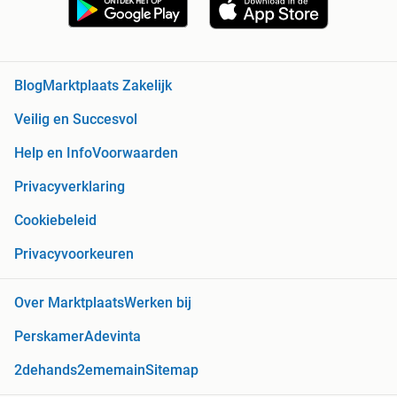
Blog
Marktplaats Zakelijk
Veilig en Succesvol
Help en Info
Voorwaarden
Privacyverklaring
Cookiebeleid
Privacyvoorkeuren
Over Marktplaats
Werken bij
Perskamer
Adevinta
2dehands
2ememain
Sitemap