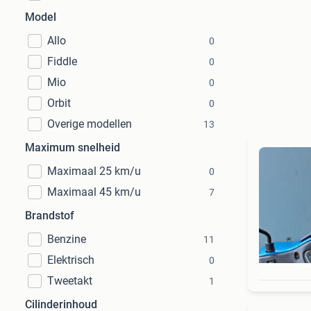
Model
Allo
0
Fiddle
0
Mio
0
Orbit
0
Overige modellen
13
Maximum snelheid
Maximaal 25 km/u
0
Maximaal 45 km/u
7
Brandstof
Benzine
11
Elektrisch
0
Tweetakt
1
Cilinderinhoud