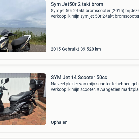
Sym Jet50r 2 takt brom
Sym jet 50r 2-takt bromscooter (2015) bij dez
verkoop ik mijn sym jet 50r 2-takt bromscooter
scooter heeft mij altijd probleemloos van a na
gebracht en rijdt nog steeds uitstekend. Algem
2015
Gebruikt
39.528
km
SYM Jet 14 Scooter 50cc
Na veel plezier van mijn scooter te hebben geh
verkoop ik mijn scooter. !! Aangezien marktpl
alleen nederlandse postcodes accepteert: de
postcode is officieel 48599 (gronau). Kan ook
opgehaald
Ophalen