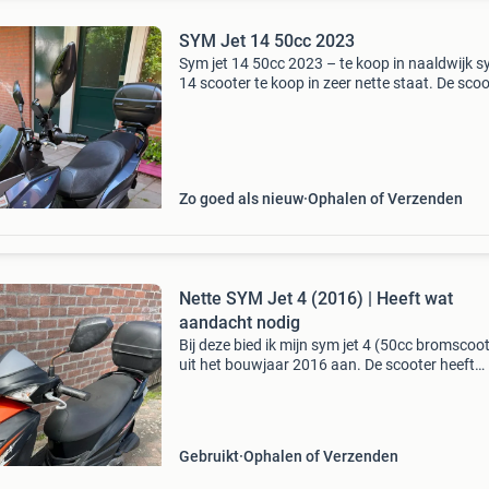
SYM Jet 14 50cc 2023
Sym jet 14 50cc 2023 – te koop in naaldwijk s
14 scooter te koop in zeer nette staat. De scoo
alleen gebruikt voor mijn dagelijkse ritten naar
school. Hij rijdt perfect en is altijd goed o
Zo goed als nieuw
Ophalen of Verzenden
Nette SYM Jet 4 (2016) | Heeft wat
aandacht nodig
Bij deze bied ik mijn sym jet 4 (50cc bromscoot
uit het bouwjaar 2016 aan. De scooter heeft
momenteel 20.603 Km op de teller staan. De
scooter start en rijdt goed, maar gaat op dit
moment niet hard
Gebruikt
Ophalen of Verzenden