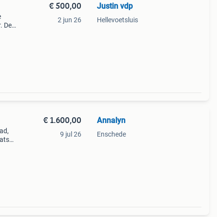
€ 500,00
Justin vdp
e
2 jun 26
Hellevoetsluis
. De
ar b
ene i
€ 1.600,00
Annalyn
ad,
9 jul 26
Enschede
aats