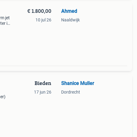
€ 1.800,00
Ahmed
ym jet
10 jul 26
Naaldwijk
ter is
Bieden
Shanice Muller
17 jun 26
Dordrecht
er)