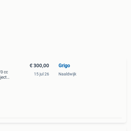
€ 300,00
Grigo
70 cc
15 jul 26
Naaldwijk
ject
ege