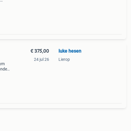
cherm
uime
€ 375,00
luke hesen
24 jul 26
Lierop
sym
onder
rs