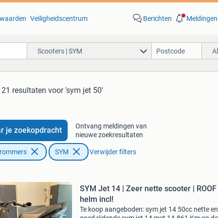
waarden
Veiligheidscentrum
Berichten
Meldingen
Scooters | SYM
A
21 resultaten
voor 'sym jet 50'
Ontvang meldingen van
r je zoekopdracht
nieuwe zoekresultaten
Brommers
SYM
Verwijder filters
SYM Jet 14 | Zeer nette scooter | ROOF
helm incl!
Te koop aangeboden: sym jet 14 50cc nette en