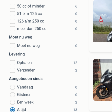
50 cc of minder
6
51 t/m 125 cc
0
126 t/m 250 cc
0
meer dan 250 cc
0
Moet nu weg
Moet nu weg
0
Levering
Ophalen
12
Verzenden
2
Aangeboden sinds
Vandaag
0
Gisteren
0
Een week
2
Altijd
13