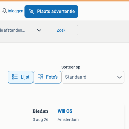
Inloggen
Plaats advertentie
lle afstanden…
Zoek
Sorteer op
Lijst
Foto’s
Bieden
Will OS
3 aug 26
Amsterdam