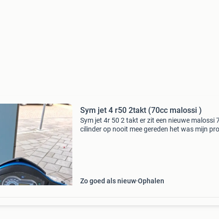
Sym jet 4 r50 2takt (70cc malossi )
Sym jet 4r 50 2 takt er zit een nieuwe malossi 
cilinder op nooit mee gereden het was mijn pro
bromer maar ik hep geen tijd is ook te ruilen t
een schakel bromer papieren zitten er niet bi
Zo goed als nieuw
Ophalen