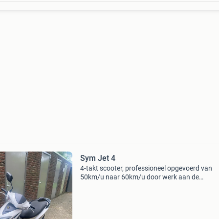
Sym Jet 4
4-takt scooter, professioneel opgevoerd van
50km/u naar 60km/u door werk aan de
carburateur. De bougie is recent vernieuwd,
waardoor de scooter uitstekend start en zeer
soepel rijdt. Voor extra veilig