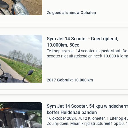
Zo goed als nieuw
Ophalen
Sym Jet 14 Scooter - Goed rijdend,
10.000km, 50cc
Te koop: sym jet 14 scooter in goede staat. De
scooter rijdt uitstekend en heeft 10.000 Kilom
op de teller. Het betreft een 50cc model. Ideaa
dagelijks gebruik. Snelheid meter werkt niet. Bi
2017
Gebruikt
10.000
km
Sym Jet 14 Scooter, 54 kpu windscher
koffer Heidenau banden
16 oktober 2024. 7012 Kilometer. 1 Liter op 4
Zou hij doen. Maar ik rijd structureel 1 op 50. 