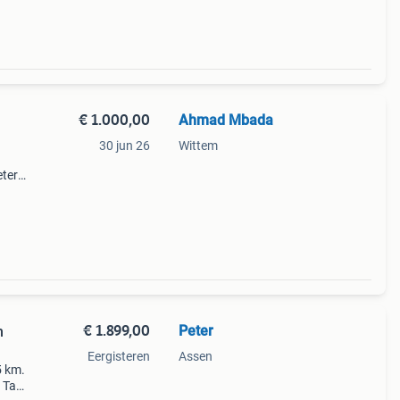
€ 1.000,00
Ahmad Mbada
30 jun 26
Wittem
eter
l voor
€ 1.899,00
Peter
m
Eergisteren
Assen
5 km.
1 Tank