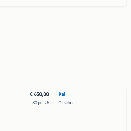
€ 650,00
Kai
30 jun 26
Oirschot