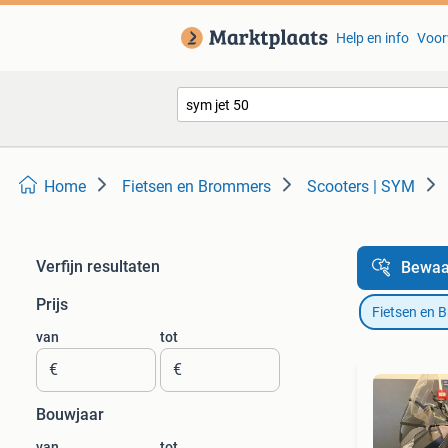
Help en info
Voor
Home
Fietsen en Brommers
Scooters | SYM
Verfijn resultaten
Bewaa
Prijs
Fietsen en 
van
tot
€
€
Bouwjaar
van
tot