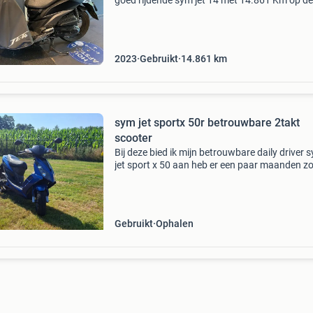
goed rijdende sym jet 14 met 14.861 Km op de
teller. De scooter is voorzien van: hoog winds
handmoffen voor extra comfort in de winter r
opbergrui
2023
Gebruikt
14.861
km
sym jet sportx 50r betrouwbare 2takt
scooter
Bij deze bied ik mijn betrouwbare daily driver 
jet sport x 50 aan heb er een paar maanden z
problemen mee gereden maar ik heb wat ande
gekocht dus mag deze weg. Starten lopen
elektrische st
Gebruikt
Ophalen