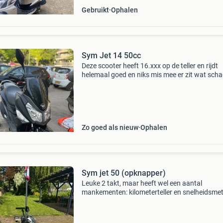
Gebruikt
Ophalen
Sym Jet 14 50cc
Deze scooter heeft 16.xxx op de teller en rijdt
helemaal goed en niks mis mee er zit wat sch
aan de zadel maar verder is er nergens schade
Heeft een top snelheid van 54 km/h laatst nog
grote o
Zo goed als nieuw
Ophalen
Sym jet 50 (opknapper)
Leuke 2 takt, maar heeft wel een aantal
mankementen: kilometerteller en snelheidsme
doen het niet. Slot van de buddy is eruit. Kap 
de rechterkant ontbreekt en er is wel wat sch
rondom. Uitla