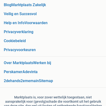
Blog
Marktplaats Zakelijk
Veilig en Succesvol
Help en Info
Voorwaarden
Privacyverklaring
Cookiebeleid
Privacyvoorkeuren
Over Marktplaats
Werken bij
Perskamer
Adevinta
2dehands
2ememain
Sitemap
Marktplaats is, voor zover wettelijk toegestaan, niet
aansprakelijk voor (gevolg)schade die voortkomt uit het gebruik
van deze site, dan wel uit fouten of ontbrekende functionaliteiten