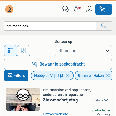
Breien en Haken
Sorteer op
Alle afstanden…
Bewaar je zoekopdracht
Filters
Hobby en Vrije tijd
Breien en Haken
Breimachine verkoop, lessen,
onderdelen en reparatie
Zie omschrijving
Details
Topadvertentie
Bezoek website
Vandaag