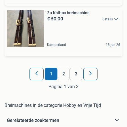
2 x Knittax breimachine
€ 50,00
Details
Kamperland
18 jun 26
1
2
3
Pagina 1 van 3
Breimachines in de categorie Hobby en Vrije Tijd
Gerelateerde zoektermen