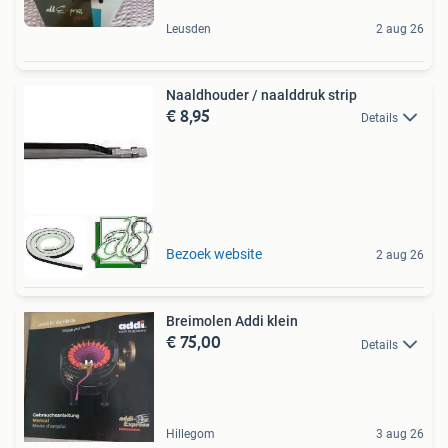
Leusden
2 aug 26
Naaldhouder / naalddruk strip
€ 8,95
Details
Bezoek website
2 aug 26
Breimolen Addi klein
€ 75,00
Details
Hillegom
3 aug 26