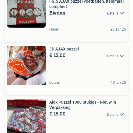
I.G.S AJAX puzzel voetballen. helemaal
compleet
Bieden
Details
Hoorn
23 apr 26
3D AJAX puzzel
€ 12,00
Details
Duiven
13 jun 26
Ajax Puzzel 1000 Stukjes - Nieuw in
Verpakking
€ 15,00
Details