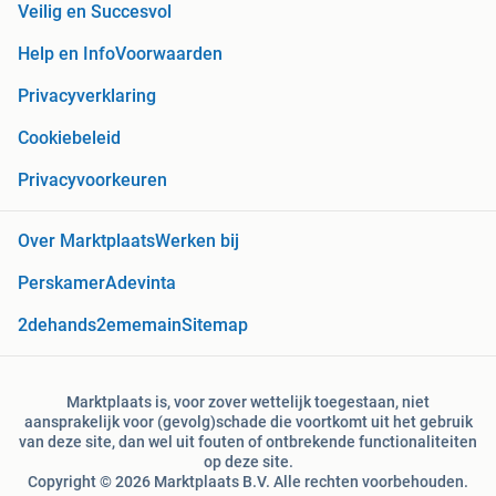
Veilig en Succesvol
Help en Info
Voorwaarden
Privacyverklaring
Cookiebeleid
Privacyvoorkeuren
Over Marktplaats
Werken bij
Perskamer
Adevinta
2dehands
2ememain
Sitemap
Marktplaats is, voor zover wettelijk toegestaan, niet
aansprakelijk voor (gevolg)schade die voortkomt uit het gebruik
van deze site, dan wel uit fouten of ontbrekende functionaliteiten
op deze site.
Copyright © 2026 Marktplaats B.V. Alle rechten voorbehouden.