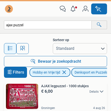
Denksport en Puzzels
Sorteer op
Alle afstanden…
Bewaar je zoekopdracht
Filters
Hobby en Vrije tijd
Denksport en Puzzels
AJAX legpuzzel - 1000 stukjes
€ 6,00
Details
Groningen
4 aug 26