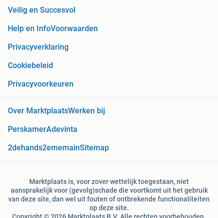
Veilig en Succesvol
Help en Info
Voorwaarden
Privacyverklaring
Cookiebeleid
Privacyvoorkeuren
Over Marktplaats
Werken bij
Perskamer
Adevinta
2dehands
2ememain
Sitemap
Marktplaats is, voor zover wettelijk toegestaan, niet
aansprakelijk voor (gevolg)schade die voortkomt uit het gebruik
van deze site, dan wel uit fouten of ontbrekende functionaliteiten
op deze site.
Copyright © 2026 Marktplaats B.V. Alle rechten voorbehouden.