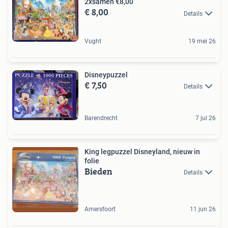
2xsamen €8,00
€ 8,00
Details
Vught
19 mei 26
Disneypuzzel
€ 7,50
Details
Barendrecht
7 jul 26
King legpuzzel Disneyland, nieuw in
folie
Bieden
Details
Amersfoort
11 jun 26