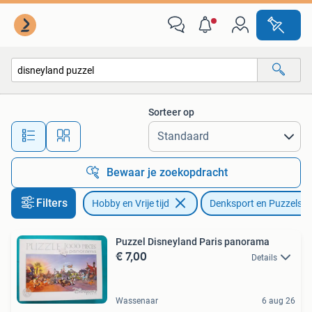
Denksport en Puzzels
Sorteer op
Alle afstanden…
Bewaar je zoekopdracht
Filters
Hobby en Vrije tijd
Denksport en Puzzels
Puzzel Disneyland Paris panorama
€ 7,00
Details
Wassenaar
6 aug 26