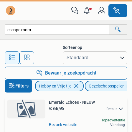
Gezelschapsspellen | Bordspellen
Sorteer op
Alle afstanden…
Bewaar je zoekopdracht
Filters
Hobby en Vrije tijd
Gezelschapsspellen | Bo
Emerald Echoes - NIEUW
€ 66,95
Details
Topadvertentie
Bezoek website
Vandaag