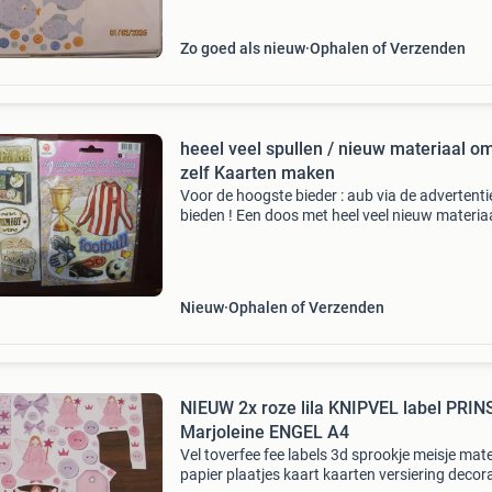
ve
Zo goed als nieuw
Ophalen of Verzenden
heeel veel spullen / nieuw materiaal o
zelf Kaarten maken
Voor de hoogste bieder : aub via de advertenti
bieden ! Een doos met heel veel nieuw materia
zelf kaarten maken veel pakketjes met kaarte
enveloppen (ook kaarten met een een bepaald
model )
Nieuw
Ophalen of Verzenden
NIEUW 2x roze lila KNIPVEL label PRIN
Marjoleine ENGEL A4
Vel toverfee fee labels 3d sprookje meisje mate
papier plaatjes kaart kaarten versiering decora