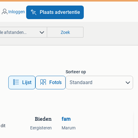
Inloggen
Plaats advertentie
lle afstanden…
Zoek
Sorteer op
Lijst
Foto’s
Bieden
fam
dit
Eergisteren
Marum