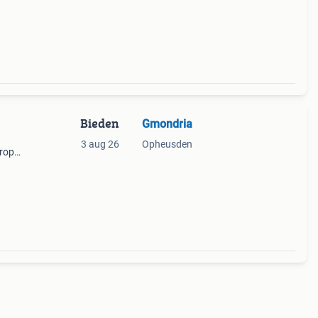
Bieden
Gmondria
3 aug 26
Opheusden
erop
 Ik
esse?