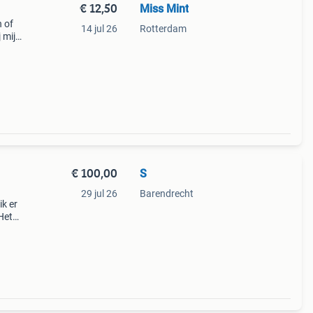
€ 12,50
Miss Mint
n of
14 jul 26
Rotterdam
 mijn
€ 100,00
S
29 jul 26
Barendrecht
ik er
 Het
 al