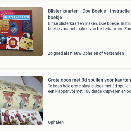
Blister kaarten - Doe Boekje - Instructie
boekje
Blitse blisterkaarten maken. Doe boekje. Instru
boekje voor het maken van blisterkaarten. Zo
materialen. Boekje is nog helemaal netjes. Ka
worden verzonden via dhl of postnl. Ik verkoo
m
Zo goed als nieuw
Ophalen of Verzenden
Grote doos met 3d spullen voor kaarten
Te koop hele grote plastic doos met 3d spullen
een klapper vol met 100 derde knipvellen en o
papier.het is te veel om alles los te fotografere
zit ook een hout pennenbak bij om je mesjes e
Ophalen