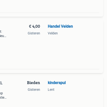
€ 4,00
Handel Velden
t:
Gisteren
Velden
nieuw
oper.
Bieden
kinderspul
EL
Gisteren
Lent
op
tie
ns
stant