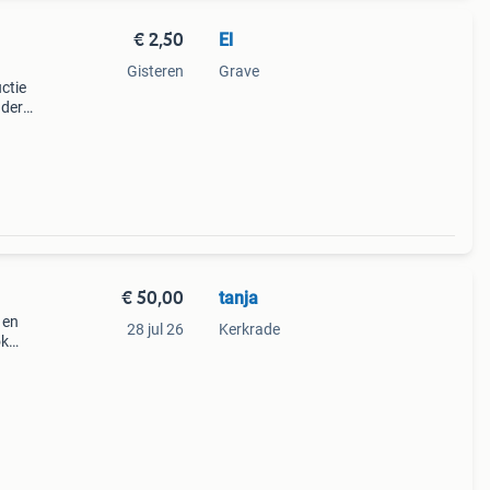
€ 2,50
El
Gisteren
Grave
ctie
nder
n
p nog
€ 50,00
tanja
 en
28 jul 26
Kerkrade
ok
n. Er
n