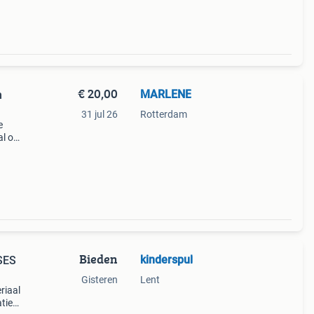
€ 20,00
MARLENE
m
31 jul 26
Rotterdam
e
al om
n en
Bieden
kinderspul
SES
Gisteren
Lent
riaal
tie