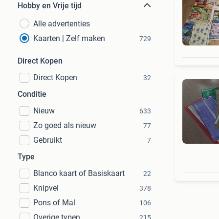
Hobby en Vrije tijd
Alle advertenties
Kaarten | Zelf maken
729
Direct Kopen
Direct Kopen
32
Conditie
Nieuw
633
Zo goed als nieuw
77
Gebruikt
7
Type
Blanco kaart of Basiskaart
22
Knipvel
378
Pons of Mal
106
Overige typen
215