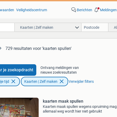
waarden
Veiligheidscentrum
Berichten
Meldingen
Kaarten | Zelf maken
A
729 resultaten
voor 'kaarten spullen'
Ontvang meldingen van
r je zoekopdracht
nieuwe zoekresultaten
e tijd
Kaarten | Zelf maken
Verwijder filters
kaarten maak spullen
Kaarten maak spullen wegens opruiming mag 
allemaal weg wordt hier niet gebruikt