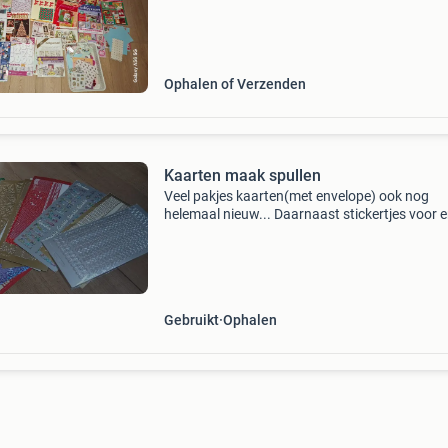
Ophalen of Verzenden
Kaarten maak spullen
Veel pakjes kaarten(met envelope) ook nog
helemaal nieuw... Daarnaast stickertjes voor 
veel papier zijn hier en daar wat dingetjes uit...
heb zelf geen tijd meer om het te doen... Inter
S
Gebruikt
Ophalen