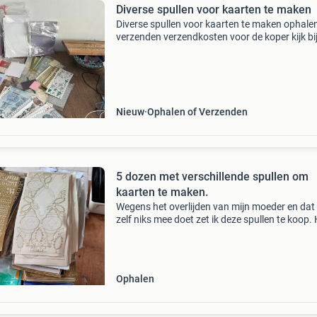
Diverse spullen voor kaarten te maken
Diverse spullen voor kaarten te maken ophale
verzenden verzendkosten voor de koper kijk bij
advertenties voor meer leuke spullen
Nieuw
Ophalen of Verzenden
5 dozen met verschillende spullen om
kaarten te maken.
Wegens het overlijden van mijn moeder en dat 
zelf niks mee doet zet ik deze spullen te koop.
zijn 5 dozen vol met nieuwe knipvellen en waar
wat plaatjes uit geknipt zijn en ook al klaar z
Ophalen