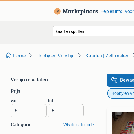
Help en info
Voor
Home
Hobby en Vrije tijd
Kaarten | Zelf maken
Verfijn resultaten
Bewaa
Prijs
Hobby en Vrij
van
tot
€
€
Categorie
Wis de categorie