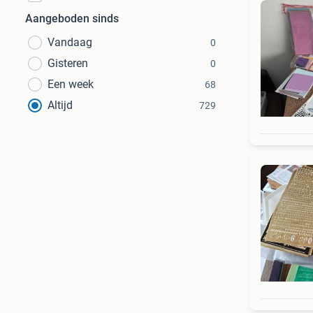
Aangeboden sinds
Vandaag
0
Gisteren
0
Een week
68
Altijd
729