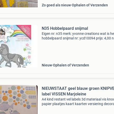
Zo goed als nieuw
Ophalen of Verzenden
N35 Hobbelpaard snijmal
Eigen nr: n35 merk: yvonne creations wat is he
hobbelpaard snijmal nr: ycd10094 prijs: 4,00 
in verpakking. De verzendkosten zijn voor de k
Kijk ook eens bij mijn andere advertenties voor
Nieuw
Ophalen of Verzenden
NIEUWSTAAT geel blauw groen KNIPV
label VISSEN Marjoleine
A4 kind restant vel labels 3d materiaal vis kno
papier plaatjes kaart kaarten versiering decora
scrappen 1sasz creatief doe-het-zelf knip sta
zelfgemaakt knutselen hobby . Nieuwstaat re