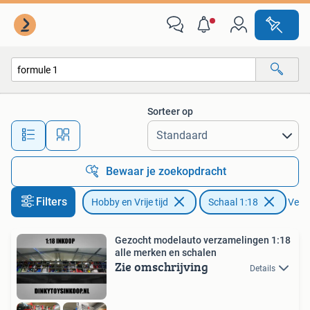
Modelauto's | 1:18
Sorteer op
Alle afstanden…
Bewaar je zoekopdracht
Filters
Hobby en Vrije tijd
Schaal 1:18
Verwi
Gezocht modelauto verzamelingen 1:18
alle merken en schalen
Zie omschrijving
Details