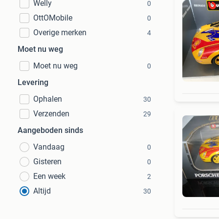
Welly
0
OttOMobile
0
Overige merken
4
Moet nu weg
Moet nu weg
0
Levering
Ophalen
30
Verzenden
29
Aangeboden sinds
Vandaag
0
Gisteren
0
Een week
2
Altijd
30