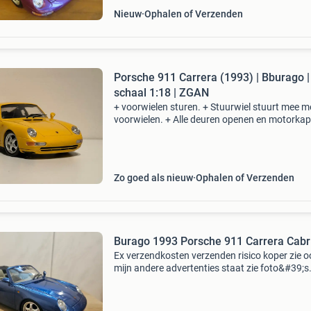
Nieuw
Ophalen of Verzenden
Porsche 911 Carrera (1993) | Bburago |
schaal 1:18 | ZGAN
+ voorwielen sturen. + Stuurwiel stuurt mee m
voorwielen. + Alle deuren openen en motorkap
+ Zeer gedetailleerd interieur en exterieur. Dit
wordt zonder ovp geleverd. Mocht u vragen h
Zo goed als nieuw
Ophalen of Verzenden
Burago 1993 Porsche 911 Carrera Cabri
Ex verzendkosten verzenden risico koper zie o
mijn andere advertenties staat zie foto&#39;s
alleen bieden via marktplaats prijs is vanaf 15
geen betaalverzoeken via mp