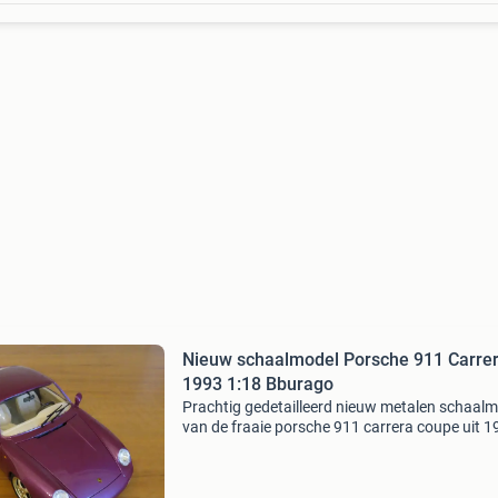
Nieuw schaalmodel Porsche 911 Carre
1993 1:18 Bburago
Prachtig gedetailleerd nieuw metalen schaal
van de fraaie porsche 911 carrera coupe uit 1
schaal 1:18, uitgegeven door bburago. Dit mod
in prachtige staat en beschikt over openende 