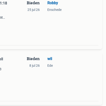
Bieden
Robby
1:18
25 jul 26
Enschede
it
) en
Bieden
wil
ll
8 jul 26
Ede
3