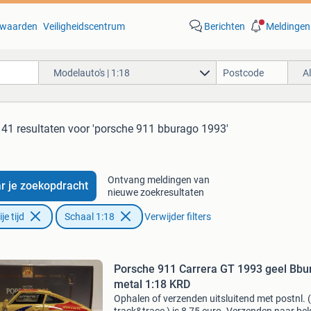
waarden
Veiligheidscentrum
Berichten
Meldingen
Modelauto's | 1:18
A
41 resultaten
voor 'porsche 911 bburago 1993'
Ontvang meldingen van
r je zoekopdracht
nieuwe zoekresultaten
e tijd
Schaal 1:18
Verwijder filters
Porsche 911 Carrera GT 1993 geel Bbu
metal 1:18 KRD
Ophalen of verzenden uitsluitend met postnl. (