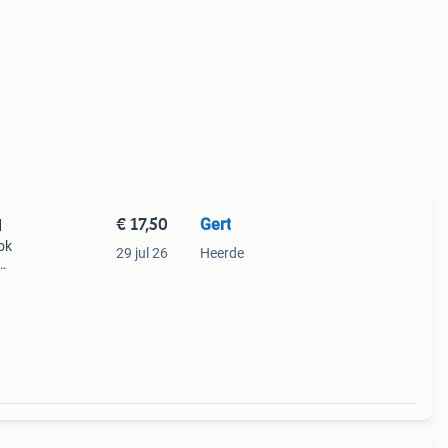
€ 17,50
Gert
d
ok
29 jul 26
Heerde
.50