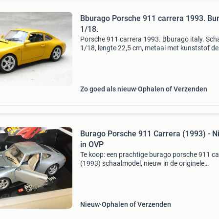
Bburago Porsche 911 carrera 1993. Bu
1/18.
Porsche 911 carrera 1993. Bburago italy. Sch
1/18, lengte 22,5 cm, metaal met kunststof de
Conditie: netjes, origineel, compleet. Originele
verpakking: nee. Bod vanaf 27,50. Versturen: 
p
Zo goed als nieuw
Ophalen of Verzenden
Burago Porsche 911 Carrera (1993) - 
in OVP
Te koop: een prachtige burago porsche 911 ca
(1993) schaalmodel, nieuw in de originele
verpakking (ovp). Let op: op de laatste foto is
klein blaasje op de klep te zien. Dit model is ee
must-
Nieuw
Ophalen of Verzenden