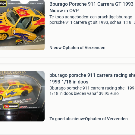
Bburago Porsche 911 Carrera GT 1993 
Nieuw in OVP
Te koop aangeboden: een prachtige bburago
porsche 911 carrera gt uit 1993, schaal 1:18. D
model is nieuw in de originele verpakking (ovp
verkeert in perfecte staat. Een must-have voor
verzamelaa
Nieuw
Ophalen of Verzenden
bburago porsche 911 carrera racing she
1993 1/18 in doos
Bburago porsche 911 carrera racing shell 199
1/18 in doos bieden vanaf 39,95 euro
Zo goed als nieuw
Ophalen of Verzenden