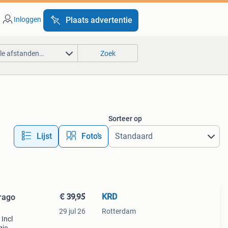
Inloggen
Plaats advertentie
lle afstanden…
Zoek
Sorteer op
Lijst
Foto’s
€ 39,95
KRD
rago
29 jul 26
Rotterdam
 Incl