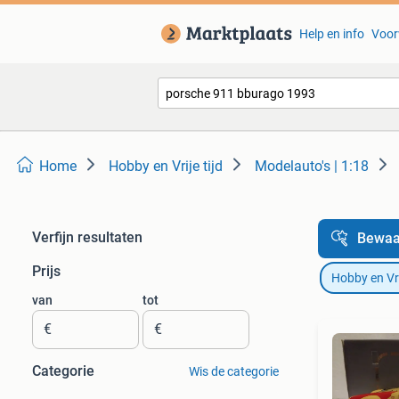
Help en info
Voor
Home
Hobby en Vrije tijd
Modelauto's | 1:18
Verfijn resultaten
Bewaa
Prijs
Hobby en Vrij
van
tot
€
€
Categorie
Wis de categorie