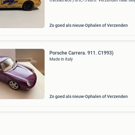
track&trace ) is 8,75 euro. Verzenden naar belg
duitsland....13,55 Euro met track trace. Vaste
prijzen 39,95 euro the rest of europe on reque
Zo goed als nieuw
Ophalen of Verzenden
Porsche Carrera. 911. C1993)
Made in italy
Zo goed als nieuw
Ophalen of Verzenden