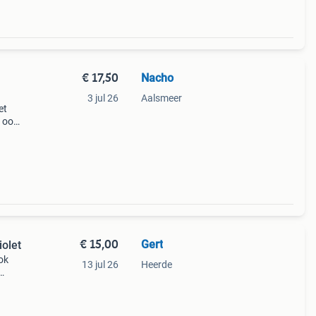
€ 17,50
Nacho
3 jul 26
Aalsmeer
et
 ook.
 model
ebbe
€ 15,00
Gert
olet
ok
13 jul 26
Heerde
 euro