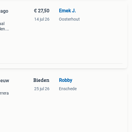
€ 27,50
Emek J.
rago
14 jul 26
Oosterhout
aal
len.
alleen
Bieden
Robby
Nieuw
25 jul 26
Enschede
rrera
 een
n