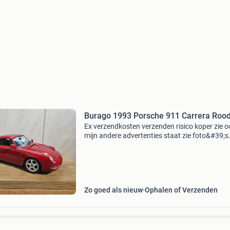
Burago 1993 Porsche 911 Carrera Roo
Ex verzendkosten verzenden risico koper zie o
mijn andere advertenties staat zie foto&#39;s
alleen bieden via marktplaats prijs is vanaf 17
Euro geen betaalverzoeken via mp
Zo goed als nieuw
Ophalen of Verzenden