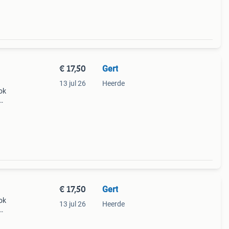
€ 17,50
Gert
13 jul 26
Heerde
ok
,50
€ 17,50
Gert
ok
13 jul 26
Heerde
.50