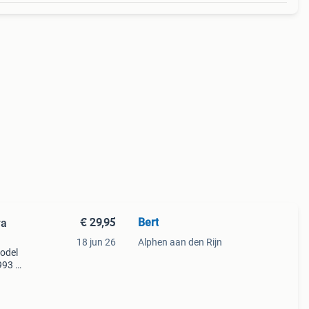
€ 29,95
Bert
ra
18 jun 26
Alphen aan den Rijn
model
993 in
el is
deu