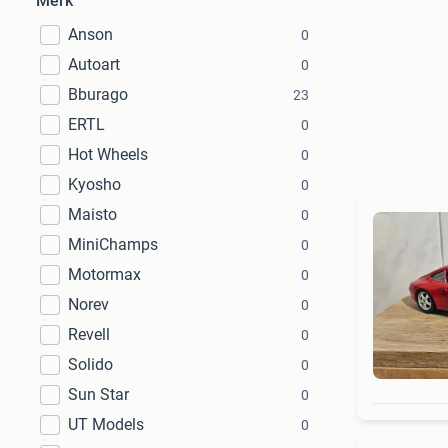
Merk
Anson
0
Autoart
0
Bburago
23
ERTL
0
Hot Wheels
0
Kyosho
0
Maisto
0
MiniChamps
0
Motormax
0
Norev
0
Revell
0
Solido
0
Sun Star
0
UT Models
0