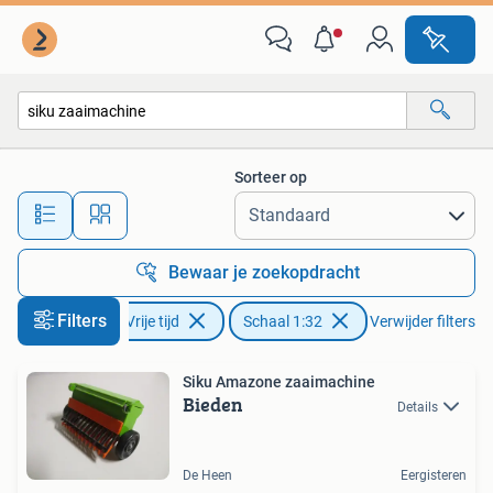
Modelauto's | 1:32
Sorteer op
Alle afstanden…
Bewaar je zoekopdracht
Filters
Hobby en Vrije tijd
Schaal 1:32
Verwijder filters
Siku Amazone zaaimachine
Bieden
Details
De Heen
Eergisteren