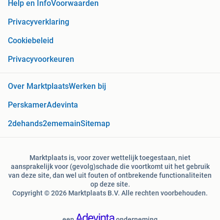
Help en Info
Voorwaarden
Privacyverklaring
Cookiebeleid
Privacyvoorkeuren
Over Marktplaats
Werken bij
Perskamer
Adevinta
2dehands
2ememain
Sitemap
Marktplaats is, voor zover wettelijk toegestaan, niet
aansprakelijk voor (gevolg)schade die voortkomt uit het gebruik
van deze site, dan wel uit fouten of ontbrekende functionaliteiten
op deze site.
Copyright © 2026 Marktplaats B.V. Alle rechten voorbehouden.
een
onderneming