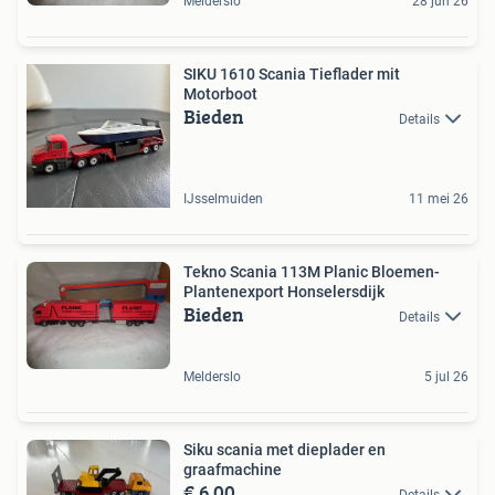
Melderslo
28 jun 26
SIKU 1610 Scania Tieflader mit
Motorboot
Bieden
Details
IJsselmuiden
11 mei 26
Tekno Scania 113M Planic Bloemen-
Plantenexport Honselersdijk
Bieden
Details
Melderslo
5 jul 26
Siku scania met dieplader en
graafmachine
€ 6,00
Details