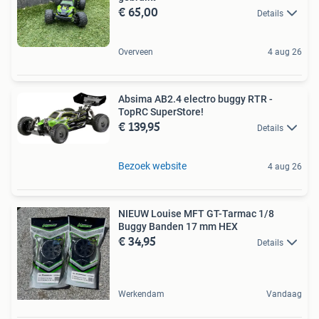
€ 65,00
Details
Overveen
4 aug 26
Absima AB2.4 electro buggy RTR -
TopRC SuperStore!
€ 139,95
Details
Bezoek website
4 aug 26
NIEUW Louise MFT GT-Tarmac 1/8
Buggy Banden 17 mm HEX
€ 34,95
Details
Werkendam
Vandaag