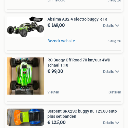
Emmeloord
5 aug 26
Absima AB2.4 electro buggy RTR
€ 149,00
Details
Bezoek website
5 aug 26
RC Buggy Off Road 70 km/uur 4WD
schaal 1:18
€ 99,00
Details
Vleuten
Gisteren
Serpent SRX2SC buggy nu 125,00 euto
plus set banden
€ 125,00
Details