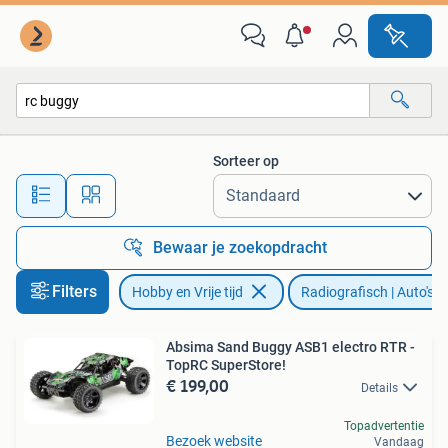
Modelbouw | Radiografisch | Auto's
Sorteer op
Alle afstanden…
Bewaar je zoekopdracht
Filters
Hobby en Vrije tijd
Radiografisch | Auto's
Absima Sand Buggy ASB1 electro RTR -
TopRC SuperStore!
€ 199,00
Details
Topadvertentie
Bezoek website
Vandaag