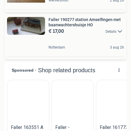
Wervershoof
2 aug 26
Faller 190277 station Amselfingen met
baanwachtershuisje HO
€ 17,00
Details
Rotterdam
3 aug 26