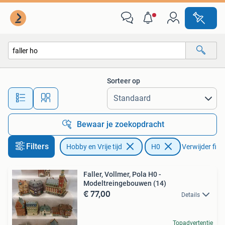
Modeltreinen | H0
Sorteer op
Alle afstanden…
Bewaar je zoekopdracht
Filters
Hobby en Vrije tijd
H0
Verwijder filte
Faller, Vollmer, Pola H0 -
Modeltreingebouwen (14)
€ 77,00
Details
Topadvertentie