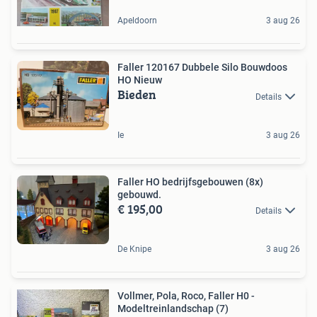
Apeldoorn
3 aug 26
Faller 120167 Dubbele Silo Bouwdoos
HO Nieuw
Bieden
Details
Ie
3 aug 26
Faller HO bedrijfsgebouwen (8x)
gebouwd.
€ 195,00
Details
De Knipe
3 aug 26
Vollmer, Pola, Roco, Faller H0 -
Modeltreinlandschap (7)