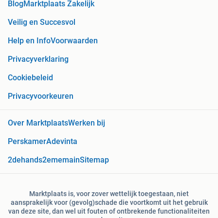
Blog
Marktplaats Zakelijk
Veilig en Succesvol
Help en Info
Voorwaarden
Privacyverklaring
Cookiebeleid
Privacyvoorkeuren
Over Marktplaats
Werken bij
Perskamer
Adevinta
2dehands
2ememain
Sitemap
Marktplaats is, voor zover wettelijk toegestaan, niet
aansprakelijk voor (gevolg)schade die voortkomt uit het gebruik
van deze site, dan wel uit fouten of ontbrekende functionaliteiten