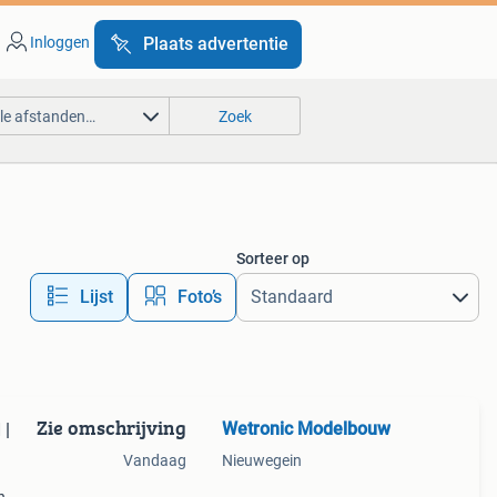
Inloggen
Plaats advertentie
lle afstanden…
Zoek
Sorteer op
Lijst
Foto’s
Zie omschrijving
Wetronic Modelbouw
 |
Vandaag
Nieuwegein