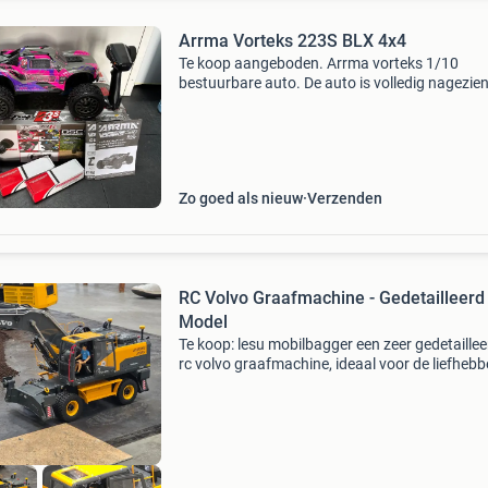
Arrma Vorteks 223S BLX 4x4
Te koop aangeboden. Arrma vorteks 1/10
bestuurbare auto. De auto is volledig nagezien
lagers van het voor en achter differentiëel zijn
vervangen en alles is schoongemaakt en voor
van nieuw vet
Zo goed als nieuw
Verzenden
RC Volvo Graafmachine - Gedetailleerd
Model
Te koop: lesu mobilbagger een zeer gedetaille
rc volvo graafmachine, ideaal voor de liefhebb
van radiografisch bestuurbare bouwvoertuigen
model is zo goed als nieuw en is perfect voor 