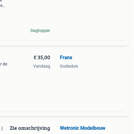
re
de
0 en
rs van
Dagtopper
€ 35,00
Frans
r de
Vandaag
Oudesluis
Zie omschrijving
Wetronic Modelbouw
 |