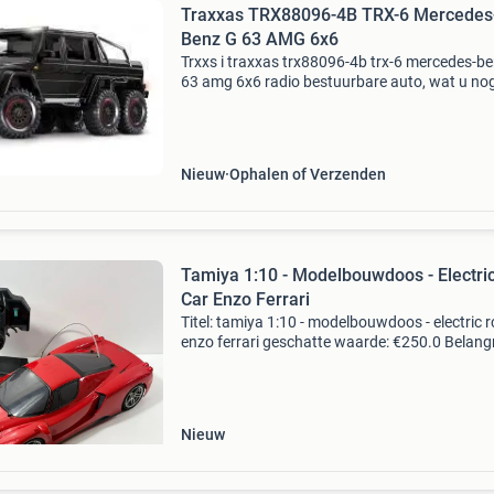
Traxxas TRX88096-4B TRX-6 Mercedes
Benz G 63 AMG 6x6
Trxxs i traxxas trx88096-4b trx-6 mercedes-be
63 amg 6x6 radio bestuurbare auto, wat u no
nodig hevt bijdez auro is een 2 of 3s accu en e
lipolader, leverbaar in meerdere kleuren te best
v
Nieuw
Ophalen of Verzenden
Tamiya 1:10 - Modelbouwdoos - Electri
Car Enzo Ferrari
Titel: tamiya 1:10 - modelbouwdoos - electric r
enzo ferrari geschatte waarde: €250.0 Belangr
winnende biedingen zijn exclusief 9%
koperbescherming + €3 kavel beschrijving tam
1/
Nieuw