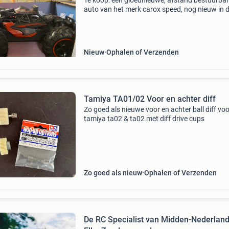
Te koop: een gloednieuwe, afstand bestuurba
auto van het merk carox speed, nog nieuw in 
doos. Deze robuuste rc auto is van schaal 1:1
klaar voor veel rijplezier. Ideaal voor liefhebbe
o
Nieuw
Ophalen of Verzenden
Tamiya TA01/02 Voor en achter diff
Zo goed als nieuwe voor en achter ball diff voo
tamiya ta02 & ta02 met diff drive cups
Zo goed als nieuw
Ophalen of Verzenden
De RC Specialist van Midden-Nederland