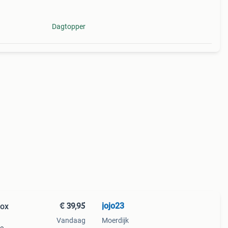
Dagtopper
€ 39,95
jojo23
rox
Vandaag
Moerdijk