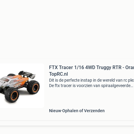
FTX Tracer 1/16 4WD Truggy RTR - Oran
TopRC.nl
Dit is de perfecte instap in de wereld van rc ple
De ftx tracer is voorzien van spiraalgeveerde
schokdempers met verschillende montagepun
dubbele wishbone ophanging en universele
aandrijfasse
Nieuw
Ophalen of Verzenden