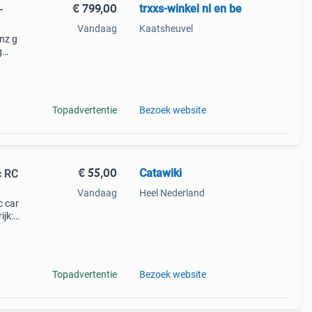
€ 799,00
trxxs-winkel nl en be
-
Vandaag
Kaatsheuvel
nz g
g
en
ellen
Topadvertentie
Bezoek website
€ 55,00
Catawiki
c RC
Vandaag
Heel Nederland
c car
ijk:
iya
Topadvertentie
Bezoek website