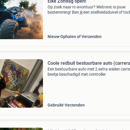
Elke Zondag open!
Op zoek naar rc-avontuur? Wetronic is jouw
bestemming! Ben jij een snelheidsduivel of toc
meer een off-road liefhebber? Bij ons vind je e
indrukwekkend assortiment aan rc-voertuigen
monstertru
Nieuw
Ophalen of Verzenden
Coole redbull bestuurbare auto (carrer
Een bestuurbare auto met 2 extra wielen carr
beetje beschadigd met controller
Gebruikt
Verzenden