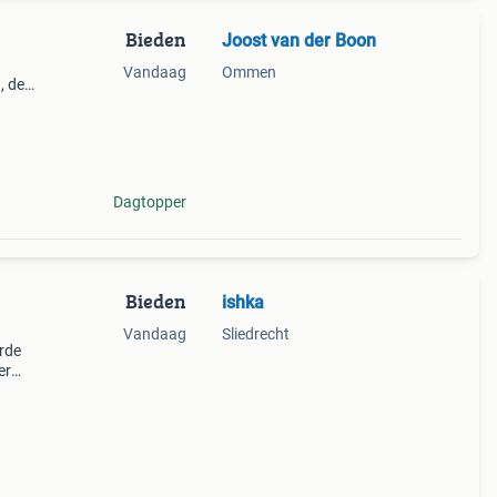
Bieden
Joost van der Boon
Vandaag
Ommen
, de
zien
Dagtopper
Bieden
ishka
Vandaag
Sliedrecht
erde
er
. Dit
zowel