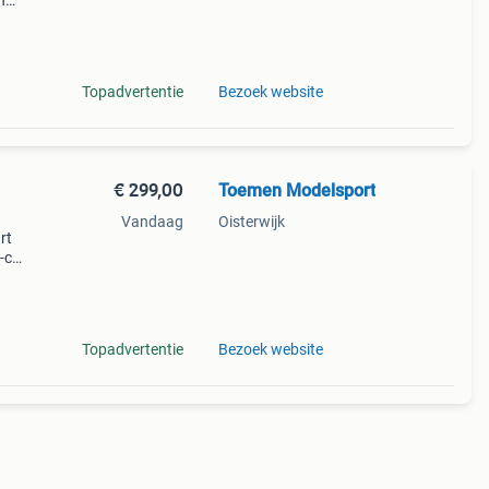
h
en
: van
Topadvertentie
Bezoek website
€ 299,00
Toemen Modelsport
Vandaag
Oisterwijk
rt
-c
n kent
en met
Topadvertentie
Bezoek website