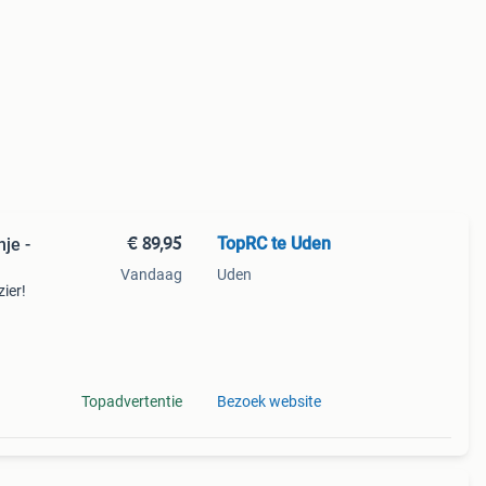
€ 89,95
TopRC te Uden
je -
Vandaag
Uden
zier!
ten,
Topadvertentie
Bezoek website