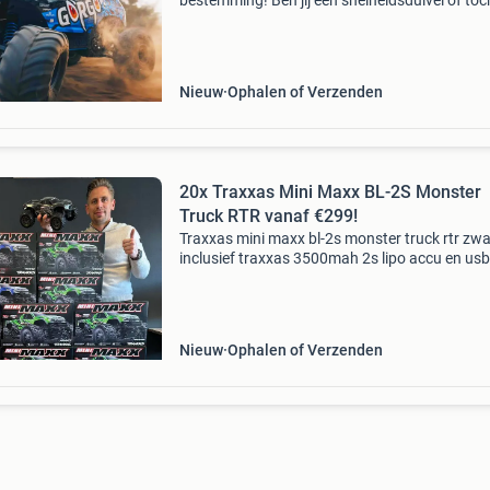
bestemming! Ben jij een snelheidsduivel of toc
meer een off-road liefhebber? Bij ons vind je e
indrukwekkend assortiment aan rc-voertuigen
monstertru
Nieuw
Ophalen of Verzenden
20x Traxxas Mini Maxx BL-2S Monster
Truck RTR vanaf €299!
Traxxas mini maxx bl-2s monster truck rtr zwa
inclusief traxxas 3500mah 2s lipo accu en usb
lader iedereen die fan is van stoere rc-modelle
de traxxas maxx serie. Waanzinnige voertuig
Nieuw
Ophalen of Verzenden