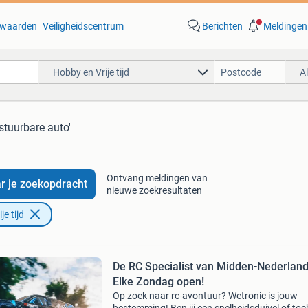
waarden
Veiligheidscentrum
Berichten
Meldingen
Hobby en Vrije tijd
A
stuurbare auto'
Ontvang meldingen van
r je zoekopdracht
nieuwe zoekresultaten
e tijd
De RC Specialist van Midden-Nederland
Elke Zondag open!
Op zoek naar rc-avontuur? Wetronic is jouw