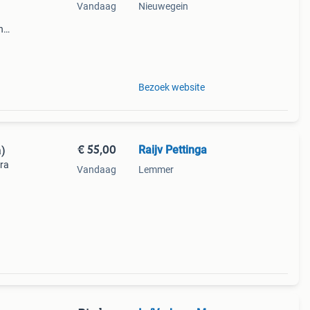
Vandaag
Nieuwegein
h
en
: van
Bezoek website
€ 55,00
Raijv Pettinga
a)
era
Vandaag
Lemmer