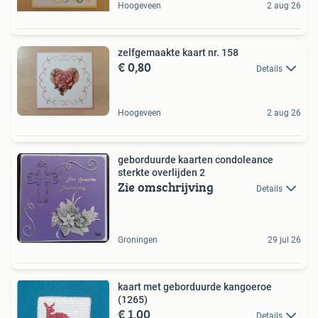
Hoogeveen
2 aug 26
zelfgemaakte kaart nr. 158
€ 0,80
Details
Hoogeveen
2 aug 26
geborduurde kaarten condoleance
sterkte overlijden 2
Zie omschrijving
Details
Groningen
29 jul 26
kaart met geborduurde kangoeroe
(1265)
€ 1,00
Details