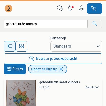
Hobby en Vrije tijd
Sorteer op
Alle afstanden…
Bewaar je zoekopdracht
Filters
Hobby en Vrije tijd
geborduurde kaart vlinders
€ 1,35
Details