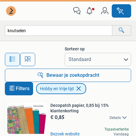
Hobby en Vrije tijd
Sorteer op
Alle afstanden…
Bewaar je zoekopdracht
Filters
Hobby en Vrije tijd
Decopatch papier, 0,85 bij 15%
klantenkorting
€ 0,85
Details
Topadvertentie
Bezoek website
Vandaag