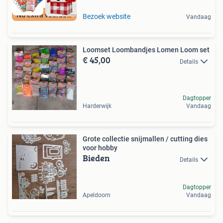
Nu extra voordelig
Bezoek website
Vandaag
Loomset Loombandjes Lomen Loom set
€ 45,00
Details
Dagtopper
Harderwijk
Vandaag
Grote collectie snijmallen / cutting dies
voor hobby
Bieden
Details
Dagtopper
Apeldoorn
Vandaag