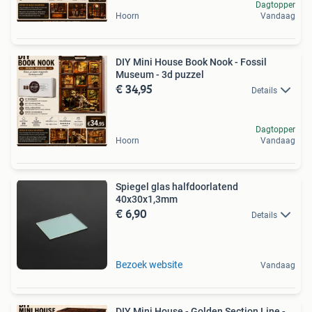
Dagtopper
Hoorn
Vandaag
DIY Mini House Book Nook - Fossil
Museum - 3d puzzel
€ 34,95
Details
Dagtopper
Hoorn
Vandaag
Spiegel glas halfdoorlatend
40x30x1,3mm
€ 6,90
Details
Bezoek website
Vandaag
DIY Mini House - Golden Section Line -