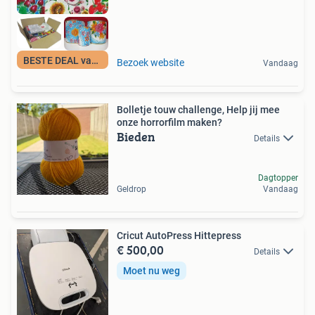
BESTE DEAL vandaag
Bezoek website
Vandaag
Bolletje touw challenge, Help jij mee
onze horrorfilm maken?
Bieden
Details
Dagtopper
Geldrop
Vandaag
Cricut AutoPress Hittepress
€ 500,00
Details
Moet nu weg