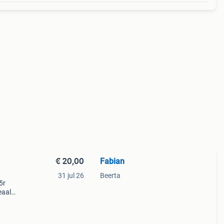
€ 20,00
Fabian
31 jul 26
Beerta
5r
eaal
aars