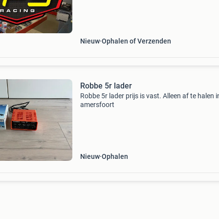
ons kiezen?? 1) Zeer groot assortiment van al
voor uw
Nieuw
Ophalen of Verzenden
Robbe 5r lader
Robbe 5r lader prijs is vast. Alleen af te halen i
amersfoort
Nieuw
Ophalen