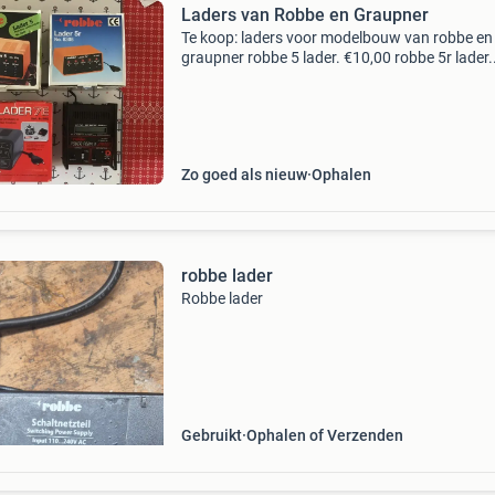
Laders van Robbe en Graupner
Te koop: laders voor modelbouw van robbe en
graupner robbe 5 lader. €10,00 robbe 5r lader.
€10,00 graupner multilader 7e. €15,00 robbe
peak 3. €15,00 alleen afhalen
Zo goed als nieuw
Ophalen
robbe lader
Robbe lader
Gebruikt
Ophalen of Verzenden