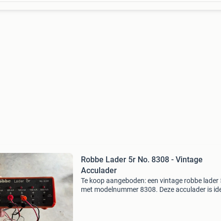
Robbe Lader 5r No. 8308 - Vintage
Acculader
Te koop aangeboden: een vintage robbe lader 
met modelnummer 8308. Deze acculader is id
voor liefhebbers van modelbouw of verzamel
van vintage elektronica. De lader heeft
verschillende uitga