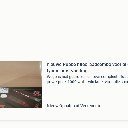
nieuwe Robbe hitec laadcombo voor all
typen lader voeding
Wegens niet gebruiken en over compleet. Rob
powerpeak 1000 watt twin lader voor alle soo
voedingsbronnen met een hitec powerbox po
supply 30 a . Liggen al jaren werkeloos in de o
zijn no
Nieuw
Ophalen of Verzenden