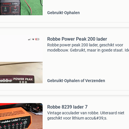
een timer v
Gebruikt
Ophalen
Robbe Power Peak 200 lader
Robbe power peak 200 lader, geschikt voor
modelbouw. Gebruikt, maar in goede staat. Id
voor het laden van accu&#39;s voor
modelvliegtuigen, auto&#39;s en boten. Met
verschillende laadstand
Gebruikt
Ophalen of Verzenden
Robbe 8239 lader 7
Vintage acculader van robbe. Uiteraard niet
geschikt voor lithium accu&#39;s.