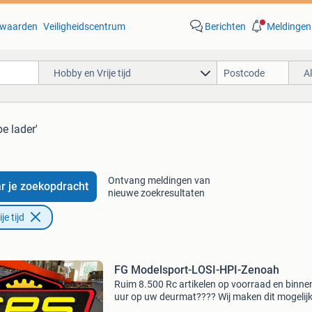
waarden
Veiligheidscentrum
Berichten
Meldingen
Hobby en Vrije tijd
A
be lader'
Ontvang meldingen van
r je zoekopdracht
nieuwe zoekresultaten
e tijd
FG Modelsport-LOSI-HPI-Zenoah
Ruim 8.500 Rc artikelen op voorraad en binne
uur op uw deurmat???? Wij maken dit mogelij
tegen zeer scherpe prijzen.... Waarom zou u v