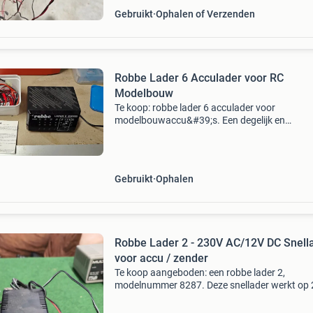
Gebruikt
Ophalen of Verzenden
Robbe Lader 6 Acculader voor RC
Modelbouw
Te koop: robbe lader 6 acculader voor
modelbouwaccu&#39;s. Een degelijk en
betrouwbaar laadapparaat dat jarenlang popu
is geweest binnen de rc-modelbouw. Geschikt
het laden van diverse ni
Gebruikt
Ophalen
Robbe Lader 2 - 230V AC/12V DC Snell
voor accu / zender
Te koop aangeboden: een robbe lader 2,
modelnummer 8287. Deze snellader werkt op
ac en levert 12v dc. Ideaal voor het snel oplad
van diverse accu&#39;s. De lader is voorzien 