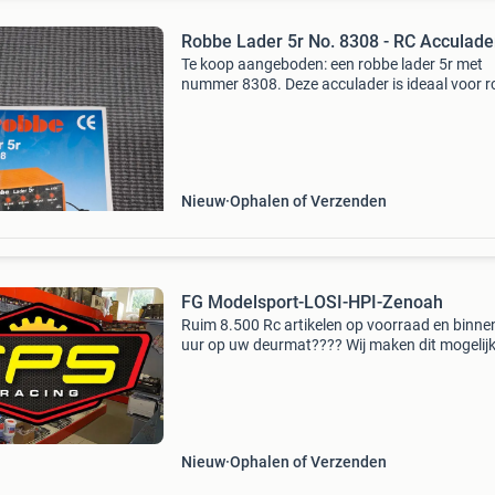
Robbe Lader 5r No. 8308 - RC Acculade
Te koop aangeboden: een robbe lader 5r met
nummer 8308. Deze acculader is ideaal voor r
enthousiastelingen en verkeert in nieuwstaat,
compleet met originele verpakking en handleid
De lader is ges
Nieuw
Ophalen of Verzenden
FG Modelsport-LOSI-HPI-Zenoah
Ruim 8.500 Rc artikelen op voorraad en binne
uur op uw deurmat???? Wij maken dit mogelij
tegen zeer scherpe prijzen.... Waarom zou u v
ons kiezen?? 1) Zeer groot assortiment van al
voor uw
Nieuw
Ophalen of Verzenden