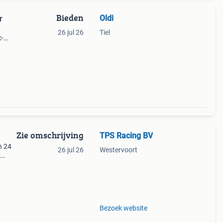
Bieden
Oldi
r
26 jul 26
Tiel
c-
ing.
Zie omschrijving
TPS Racing BV
n 24
26 jul 26
Westervoort
k
oor
les
Bezoek website