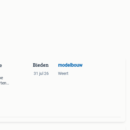
Bieden
modelbouw
e
31 jul 26
Weert
be
rten
wer
pslag