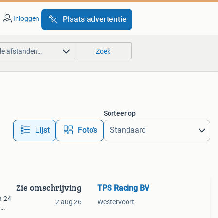
Inloggen
Plaats advertentie
lle afstanden…
Zoek
Sorteer op
Lijst
Foto’s
Zie omschrijving
TPS Racing BV
n 24
2 aug 26
Westervoort
k
oor