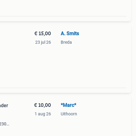
€ 15,00
A. Smits
23 jul 26
Breda
lair
 voor
€ 10,00
*Marc*
ader
1 aug 26
Uithoorn
 230v
en
van