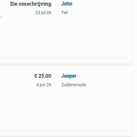
Zie omschrijving
John
23 jul 26
Tiel
 power
€ 25,00
Jasper
4 jun 26
Zuiderwoude