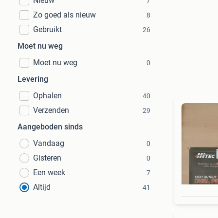
Nieuw
7
Zo goed als nieuw
8
Gebruikt
26
Moet nu weg
Moet nu weg
0
Levering
Ophalen
40
Verzenden
29
Aangeboden sinds
Vandaag
0
Gisteren
0
Een week
7
Altijd
41