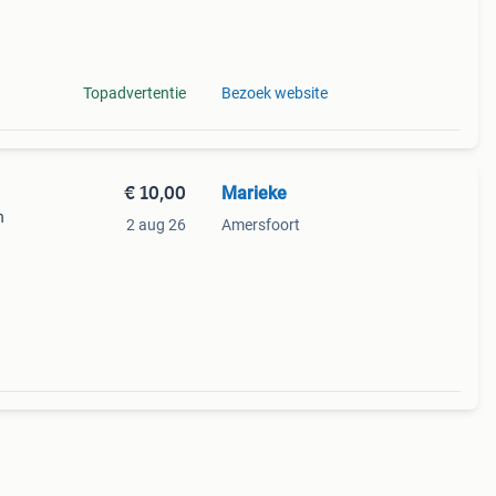
les
Topadvertentie
Bezoek website
€ 10,00
Marieke
n
2 aug 26
Amersfoort