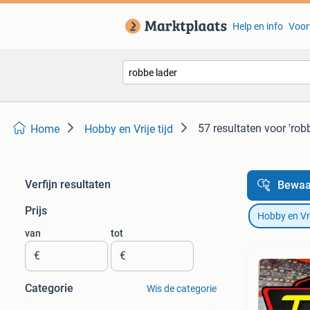
Help en info
Voor
57 resultaten
voor 'rob
Home
Hobby en Vrije tijd
Verfijn resultaten
Bewaa
Prijs
Hobby en Vrij
van
tot
€
€
Categorie
Wis de categorie