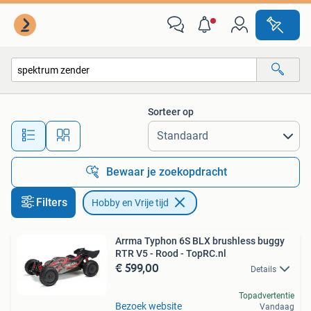
Hobby en Vrije tijd
Sorteer op
Alle afstanden…
Bewaar je zoekopdracht
Filters
Hobby en Vrije tijd
Arrma Typhon 6S BLX brushless buggy
RTR V5 - Rood - TopRC.nl
€ 599,00
Details
Topadvertentie
Bezoek website
Vandaag