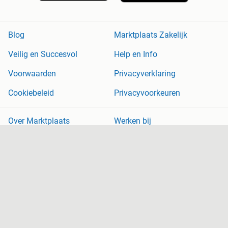
Blog
Marktplaats Zakelijk
Veilig en Succesvol
Help en Info
Voorwaarden
Privacyverklaring
Cookiebeleid
Privacyvoorkeuren
Over Marktplaats
Werken bij
Perskamer
Adevinta
2dehands
2ememain
Sitemap
Marktplaats is, voor zover wettelijk toegestaan, niet aansprakelijk
voor (gevolg)schade die voortkomt uit het gebruik van deze site,