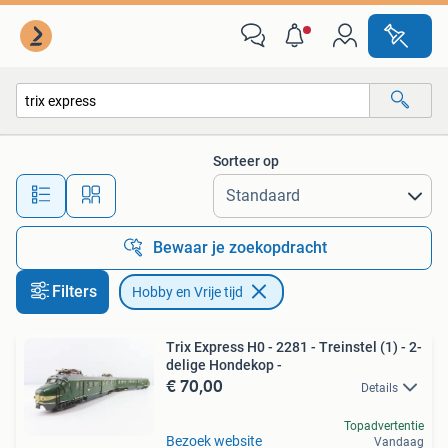
Hobby en Vrije tijd
Sorteer op
Alle afstanden…
Bewaar je zoekopdracht
Filters
Hobby en Vrije tijd
Trix Express H0 - 2281 - Treinstel (1) - 2-
delige Hondekop -
€ 70,00
Details
Topadvertentie
Bezoek website
Vandaag