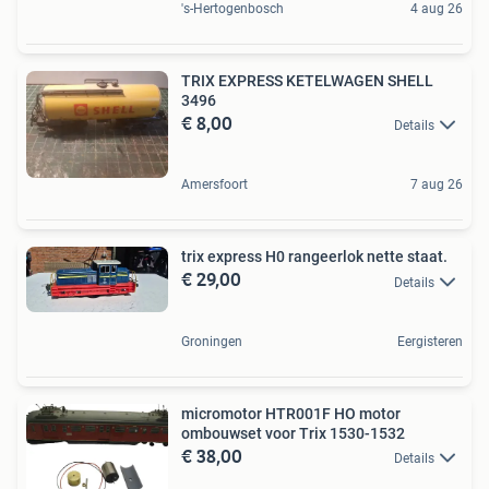
's-Hertogenbosch
4 aug 26
TRIX EXPRESS KETELWAGEN SHELL
3496
€ 8,00
Details
Amersfoort
7 aug 26
trix express H0 rangeerlok nette staat.
€ 29,00
Details
Groningen
Eergisteren
micromotor HTR001F HO motor
ombouwset voor Trix 1530-1532
€ 38,00
Details