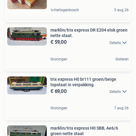
's-Hertogenbosch
5 aug 26
marklin/trix express DR E204 elok groen
nette staat.
€ 59,00
Details
Groningen
Gisteren
trix express H0 br111 groen/beige
topstaat in verpakking.
€ 69,00
Details
Groningen
7 aug 26
marklin/trix express H0 SBB, Ae6/6
groen nette staat