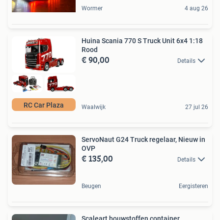
Wormer
4 aug 26
Huina Scania 770 S Truck Unit 6x4 1:18
Rood
€ 90,00
Details
RC Car Plaza
Waalwijk
27 jul 26
ServoNaut G24 Truck regelaar, Nieuw in
OVP
€ 135,00
Details
Beugen
Eergisteren
Scaleart bouwstoffen container