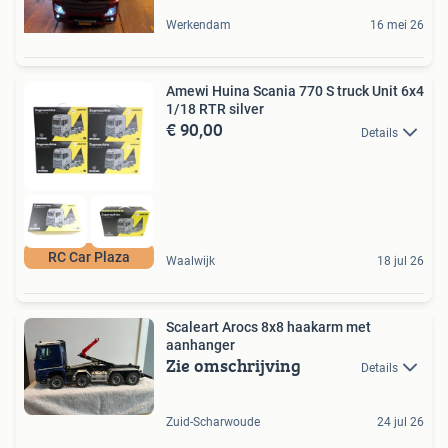
Werkendam
16 mei 26
Amewi Huina Scania 770 S truck Unit 6x4
1/18 RTR silver
€ 90,00
Details
RC Car Plaza
Waalwijk
18 jul 26
Scaleart Arocs 8x8 haakarm met
aanhanger
Zie omschrijving
Details
Zuid-Scharwoude
24 jul 26