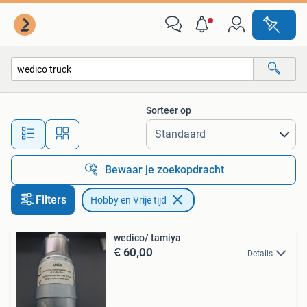
Hobby en Vrije tijd
Sorteer op
Alle afstanden…
Bewaar je zoekopdracht
Filters
Hobby en Vrije tijd
wedico/ tamiya
€ 60,00
Details