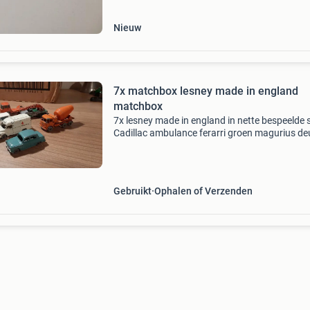
Nieuw
7x matchbox lesney made in england
matchbox
7x lesney made in england in nette bespeelde 
Cadillac ambulance ferarri groen magurius de
crane truck bedford tractor lomas ambulance
achterdeuren wel heel oud type austin a30 fo
cem
Gebruikt
Ophalen of Verzenden