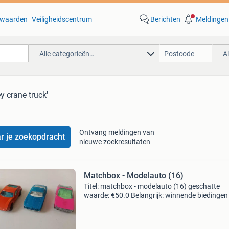
waarden
Veiligheidscentrum
Berichten
Meldingen
Alle categorieën…
A
y crane truck'
Ontvang meldingen van
r je zoekopdracht
nieuwe zoekresultaten
Matchbox - Modelauto (16)
Titel: matchbox - modelauto (16) geschatte
waarde: €50.0 Belangrijk: winnende biedingen 
exclusief 9% koperbescherming + €3 kavel
beschrijving 16 matchbox super fast lesney
products made