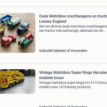
Oude Matchbox vrachtwagens en tract
Lesney England
Set van diverse oude matchbox vrachtwagens
een tractor met aanhanger, allemaal van de
matchbox series lesney england. - No 30 8 wh
crane - no 15 tippax refuse collector - no 32 le
petrol ta
Gebruikt
Ophalen of Verzenden
Vintage Matchbox Super Kings Hercule
mobiele kraan
Vintage matchbox super kings k12 k113 hercu
mobile crane 1974 lesney products.