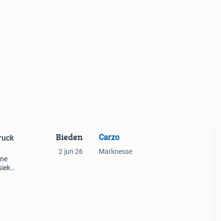
Bieden
Carzo
ruck
2 jun 26
Marknesse
ane
sieker
 8-
 me