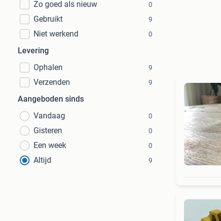
Zo goed als nieuw
0
Gebruikt
9
Niet werkend
0
Levering
Ophalen
9
Verzenden
9
Aangeboden sinds
Vandaag
0
Gisteren
0
Een week
0
Altijd
9