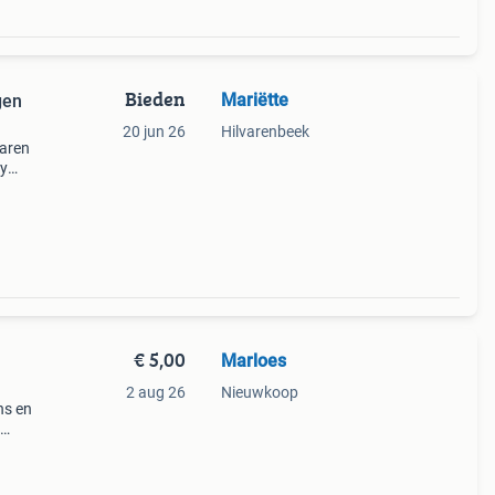
Bieden
Mariëtte
gen
20 jun 26
Hilvarenbeek
jaren
ey
n
€ 5,00
Marloes
2 aug 26
Nieuwkoop
ns en
ett,