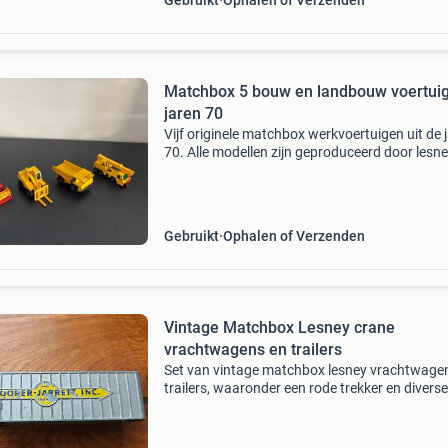
Gebruikt
Ophalen of Verzenden
Matchbox 5 bouw en landbouw voertui
jaren 70
Vijf originele matchbox werkvoertuigen uit de 
70. Alle modellen zijn geproduceerd door lesn
products in engeland en verkeren in een nette,
complete vintage staat. Alle plastic onderdele
(zoal
Gebruikt
Ophalen of Verzenden
Vintage Matchbox Lesney crane
vrachtwagens en trailers
Set van vintage matchbox lesney vrachtwage
trailers, waaronder een rode trekker en diverse
trailers met opschriften zoals &#39;cooper-jarr
inc. Interstate double freighter no9&#39; en