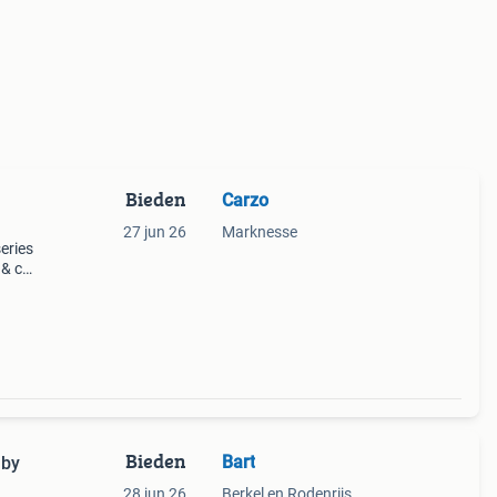
Bieden
Carzo
27 jun 26
Marknesse
eries
 & co.
t is
rane
Bieden
Bart
 by
28 jun 26
Berkel en Rodenrijs