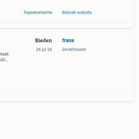
Topadvertentie
Bezoek website
Bieden
frans
26 jul 26
Zevenhuizen
staat.
utz
 mist
den