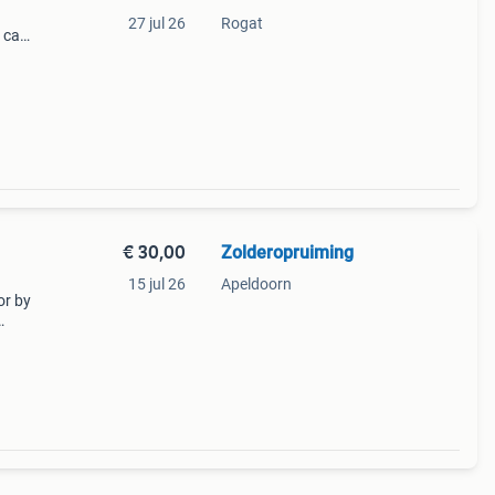
27 jul 26
Rogat
 cab -
5 ton
€ 30,00
Zolderopruiming
15 jul 26
Apeldoorn
or by
ode