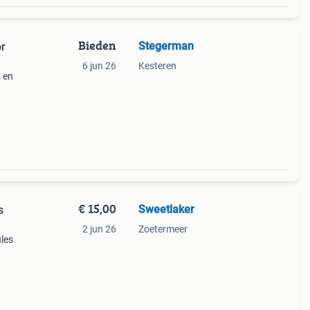
Bieden
Stegerman
or
6 jun 26
Kesteren
 en
eel
yland
€ 15,00
Sweetlaker
s
2 jun 26
Zoetermeer
les