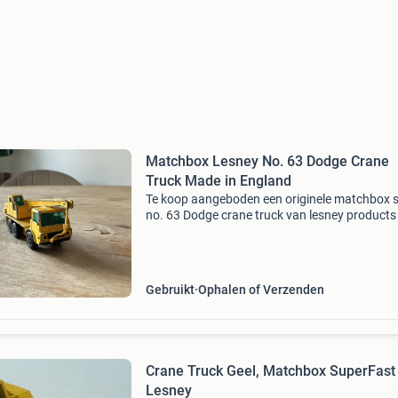
Matchbox Lesney No. 63 Dodge Crane
Truck Made in England
Te koop aangeboden een originele matchbox s
no. 63 Dodge crane truck van lesney products
Ltd., Geproduceerd in engeland. De bodemplaa
gemerkt met: matchbox series no. 63 Dodge c
Gebruikt
Ophalen of Verzenden
Crane Truck Geel, Matchbox SuperFast
Lesney