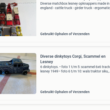
Diverse matchbox lesney opknappers made in
england - cattle truck - girder truck - ergomatic
foden - armored truck - 2x badger - bedford 7,
kipper - wheel crane - snow trac - hay trailer -
Gebruikt
Ophalen of Verzenden
Diverse dinkytoys Corgi, Scammel en
Lesney
6 dinkytoys. • foto 1 t/m 5: scammel 6x6 tract
lesney 1949 • foto 6 t/m 10: wals traktor siku,
zettelmeyer dreiradwalze nr. V299. Er mist 1 r
schijf bij de achterste wals (zie foto 1
Gebruikt
Ophalen of Verzenden