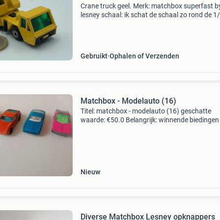
Crane truck geel. Merk: matchbox superfast b
lesney schaal: ik schat de schaal zo rond de 1
zie de euromunt op de foto&#39;s. Superleuke
oude kraanwagen, het is echt al een oudje hij
na
Gebruikt
Ophalen of Verzenden
Matchbox - Modelauto (16)
Titel: matchbox - modelauto (16) geschatte
waarde: €50.0 Belangrijk: winnende biedingen 
exclusief 9% koperbescherming + €3 kavel
beschrijving 16 matchbox super fast lesney
products made
Nieuw
Diverse Matchbox Lesney opknappers