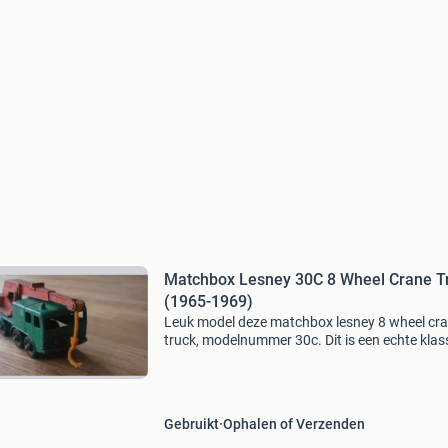
Matchbox Lesney 30C 8 Wheel Crane T
(1965-1969)
Leuk model deze matchbox lesney 8 wheel cr
truck, modelnummer 30c. Dit is een echte klas
uit de bekende matchbox series, uitgevoerd als
wiel kraanwagen met giek en haak.. Details: •
Gebruikt
Ophalen of Verzenden