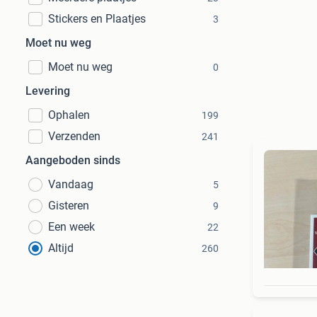
Stickers en Plaatjes
3
Moet nu weg
Moet nu weg
0
Levering
Ophalen
199
Verzenden
241
Aangeboden sinds
Vandaag
5
Gisteren
9
Een week
22
Altijd
260