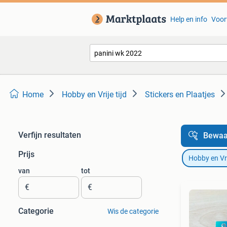
Help en info
Voor
Home
Hobby en Vrije tijd
Stickers en Plaatjes
Verfijn resultaten
Bewaa
Prijs
Hobby en Vrij
van
tot
€
€
Categorie
Wis de categorie