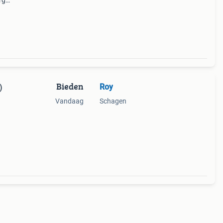
rg
ns
Bieden
Roy
)
Vandaag
Schagen