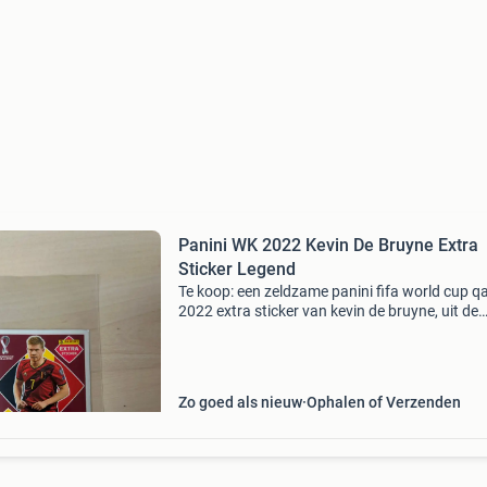
Panini WK 2022 Kevin De Bruyne Extra
Sticker Legend
Te koop: een zeldzame panini fifa world cup q
2022 extra sticker van kevin de bruyne, uit de
&#39;legend&#39; serie. Deze sticker is in
nieuwstaat en zit nog in de originele
beschermhoes.
Zo goed als nieuw
Ophalen of Verzenden