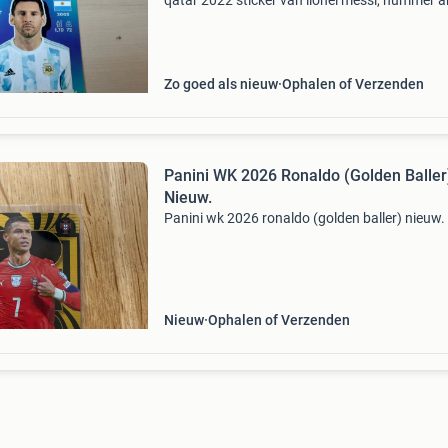
qatar 2022 sticker van lionel messi, nummer a
20. De sticker is in nieuwstaat en komt uit een
rookvrij huis. Perfect voor verzamelaars of fa
van mess
Zo goed als nieuw
Ophalen of Verzenden
Panini WK 2026 Ronaldo (Golden Baller
Nieuw.
Panini wk 2026 ronaldo (golden baller) nieuw.
Nieuw
Ophalen of Verzenden