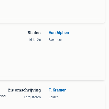
Bieden
Van Alphen
16 jul 26
Boxmeer
Zie omschrijving
T. Kramer
 voor
Eergisteren
Leiden