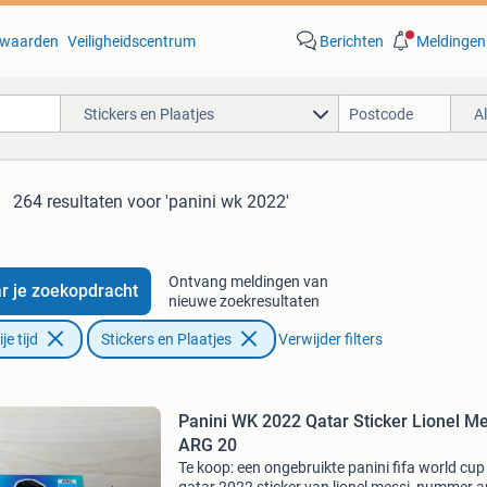
waarden
Veiligheidscentrum
Berichten
Meldingen
Stickers en Plaatjes
A
264 resultaten
voor 'panini wk 2022'
Ontvang meldingen van
r je zoekopdracht
nieuwe zoekresultaten
e tijd
Stickers en Plaatjes
Verwijder filters
Panini WK 2022 Qatar Sticker Lionel Me
ARG 20
Te koop: een ongebruikte panini fifa world cup