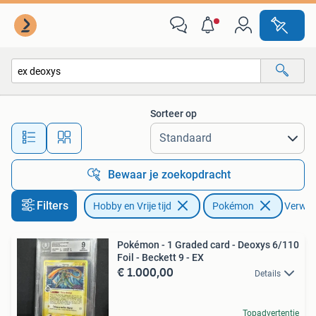
Verzamelkaartspellen | Pokémon
Sorteer op
Alle afstanden…
Bewaar je zoekopdracht
Filters
Hobby en Vrije tijd
Pokémon
Verwijd
Pokémon - 1 Graded card - Deoxys 6/110
Foil - Beckett 9 - EX
€ 1.000,00
Details
Topadvertentie