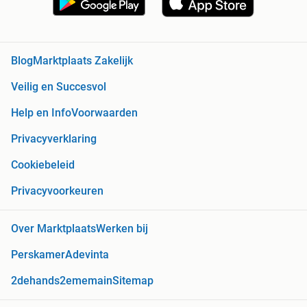
Blog
Marktplaats Zakelijk
Veilig en Succesvol
Help en Info
Voorwaarden
Privacyverklaring
Cookiebeleid
Privacyvoorkeuren
Over Marktplaats
Werken bij
Perskamer
Adevinta
2dehands
2ememain
Sitemap