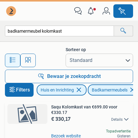
Badkamer | Badkamermeubels
Sorteer op
Alle afstanden…
Bewaar je zoekopdracht
Filters
Huis en Inrichting
Badkamermeubels
Saqu Kolomkast van €699.00 voor
€330.17
€ 330,17
Details
Topadvertentie
Bezoek website
Gisteren