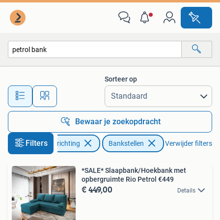
Banken | Bankstellen
Sorteer op
Alle afstanden…
Bewaar je zoekopdracht
Filters
Huis en Inrichting
Bankstellen
Verwijder filters
*SALE* Slaapbank/Hoekbank met
opbergruimte Rio Petrol €449
€ 449,00
Details