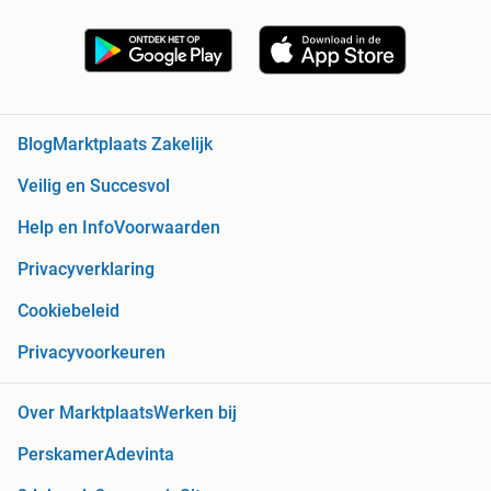
Blog
Marktplaats Zakelijk
Veilig en Succesvol
Help en Info
Voorwaarden
Privacyverklaring
Cookiebeleid
Privacyvoorkeuren
Over Marktplaats
Werken bij
Perskamer
Adevinta