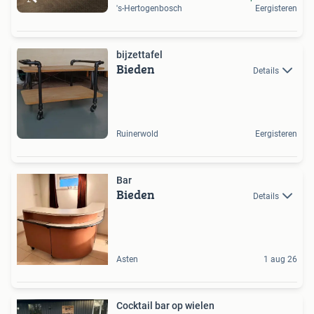
's-Hertogenbosch
Eergisteren
bijzettafel
Bieden
Details
Ruinerwold
Eergisteren
Bar
Bieden
Details
Asten
1 aug 26
Cocktail bar op wielen