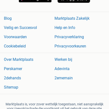
Blog
Marktplaats Zakelijk
Veilig en Succesvol
Help en Info
Voorwaarden
Privacyverklaring
Cookiebeleid
Privacyvoorkeuren
Over Marktplaats
Werken bij
Perskamer
Adevinta
2dehands
2ememain
Sitemap
Marktplaats is, voor zover wettelijk toegestaan, niet aansprakelijk
voor (gevolg)schade die voortkomt uit het gebruik van deze site,