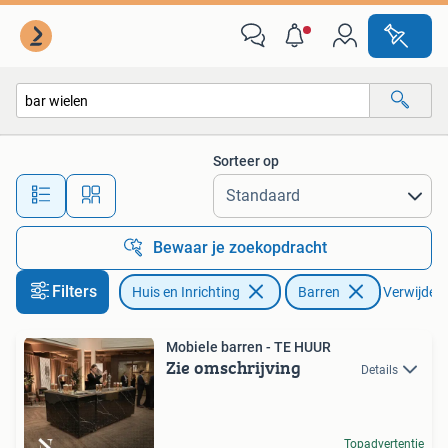
Barren
Sorteer op
Alle afstanden…
Bewaar je zoekopdracht
Filters
Huis en Inrichting
Barren
Verwijder f
Mobiele barren - TE HUUR
Zie omschrijving
Details
Topadvertentie