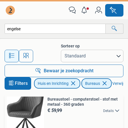
Bureaus
Sorteer op
Alle afstanden…
Bewaar je zoekopdracht
Filters
Huis en Inrichting
Bureaus
Verwijder
Bureaustoel - computerstoel - stof met
metaal - 360 graden
€ 59,99
Details