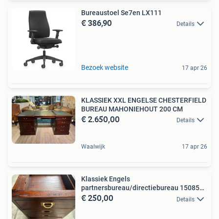
Bureaustoel Se7en LX111
€ 386,90
Details
Bezoek website
17 apr 26
KLASSIEK XXL ENGELSE CHESTERFIELD
BUREAU MAHONIEHOUT 200 CM
€ 2.650,00
Details
Waalwijk
17 apr 26
Klassiek Engels
partnersbureau/directiebureau 1508580
€ 250,00
cm
Details