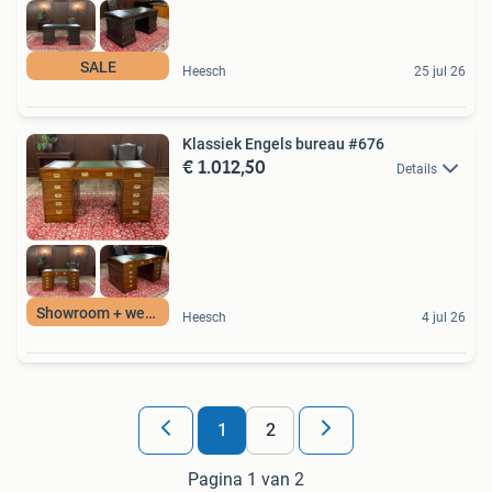
SALE
Heesch
25 jul 26
Klassiek Engels bureau #676
€ 1.012,50
Details
Showroom + website
Heesch
4 jul 26
1
2
Pagina 1 van 2